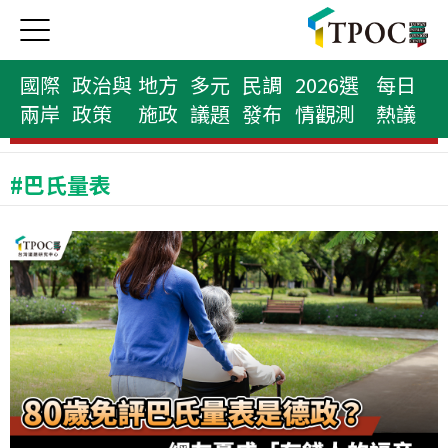
國際
政治與
地方
多元
民調
2026選
每日
兩岸
政策
施政
議題
發布
情觀測
熱議
民意代表榜
#巴氏量表