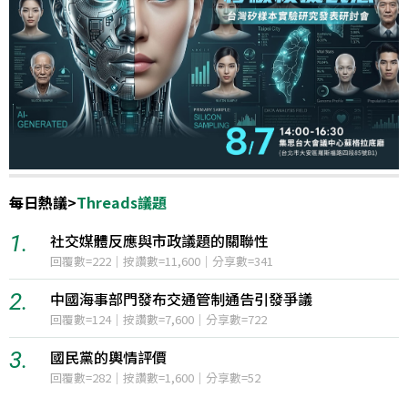
每日熱議
>
Threads議題
1.
社交媒體反應與市政議題的關聯性
回覆數=222｜按讚數=11,600｜分享數=341
2.
中國海事部門發布交通管制通告引發爭議
回覆數=124｜按讚數=7,600｜分享數=722
3.
國民黨的輿情評價
回覆數=282｜按讚數=1,600｜分享數=52