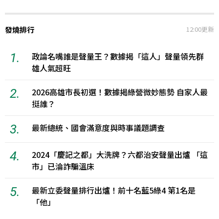
發燒排行
12:00更新
1.
政論名嘴誰是聲量王？數據揭「這人」聲量領先群
雄人氣超旺
2.
2026高雄市長初選！數據揭綠營微妙態勢 自家人最
挺誰？
3.
最新總統、國會滿意度與時事議題調查
4.
2024「慶記之都」大洗牌？六都治安聲量出爐 「這
市」已淪詐騙溫床
5.
最新立委聲量排行出爐！前十名藍5綠4 第1名是
「他」