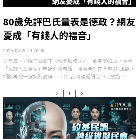
80歲免評巴氏量表是德政？網友
憂成「有錢人的福音」
2025-08-20 11:20:00
去年底，立院三讀修正《就業服務法》，放寬80歲以上長者
「免評巴氏量表」申請外籍看護，隨著新制在今年8月上路，
網路再掀一波熱烈討論。TPOC台灣議題研究中心透過
QuickseeK快析輿情資料庫，蒐集一個多月的網路輿情，發
現網友對於新制的照護資源分配高度關注，更擔心外籍看護
1
從此將優先選擇照顧健康長者，雇主若是照顧重症患者就得
加薪留人，變相讓免評巴氏量表階級化，成為「有錢人」的
福音。