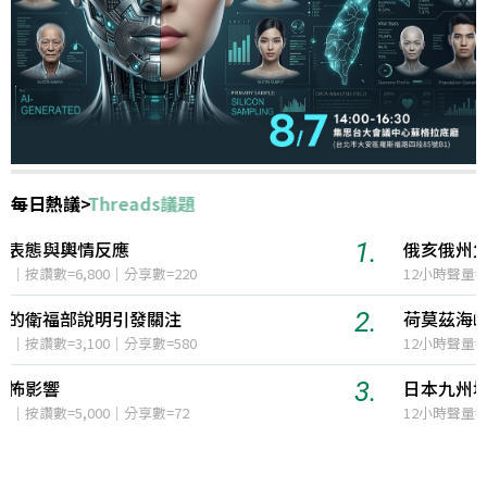
每日熱議
>
國際政治
1.
俄亥俄州父親為女兒復仇開槍事件
12小時聲量=1,322
2.
荷莫茲海峽協議談判進展與美伊關係動態
12小時聲量=1,031
3.
日本九州地震及其影響
12小時聲量=761