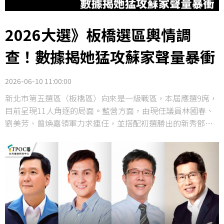
2026大選》板橋選區輿情調
查！數據揭她猛攻蘇家聲量暴衝
2026-06-10 11:00:00
新北市第五選區（板橋區）向來是一級戰區，本屆應選9席，
目前呈現11人角逐的局面。藍營方面，由現任議員林國春、
劉美芳、曾煥嘉領軍力求連任，並搭配初選勝出的新秀鄧凱
勛與周韋翰；綠營則由現任議員戴瑋姍、黃淑君、山田摩衣
掛帥，包括新人李昆穎、陳俊諺參戰；民眾黨則由林子宇代
表出征，力圖為民眾黨在板橋搶下一席之地。