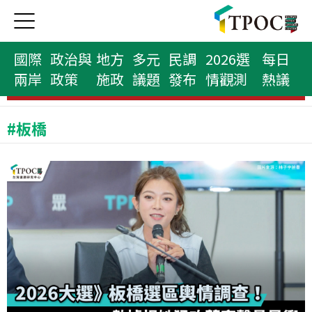
國際
政治與
地方
多元
民調
2026選
每日
兩岸
政策
施政
議題
發布
情觀測
熱議
民意代表榜
#板橋