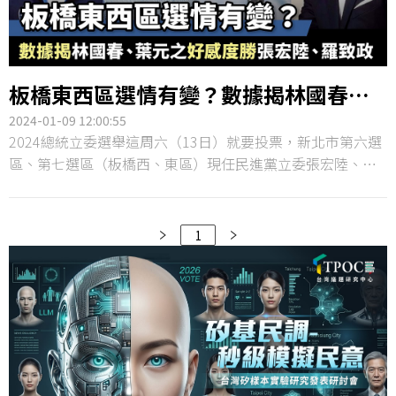
板橋東西區選情有變？數據揭林國春、
葉元之好感度勝張宏陸、羅致政
2024-01-09 12:00:55
2024總統立委選舉這周六（13日）就要投票，新北市第六選
區、第七選區（板橋西、東區）現任民進黨立委張宏陸、羅
致政爭取連任，分別面對在地國民黨市議員林國春、葉元之
挑戰，原本這兩個選區被評估為選情相對穩定，尚未打出
「告急牌」，不過就在選前兩個星期，張宏陸、羅致政紛紛
1
爆發嚴重爭議，恐會影響選民投票意向。