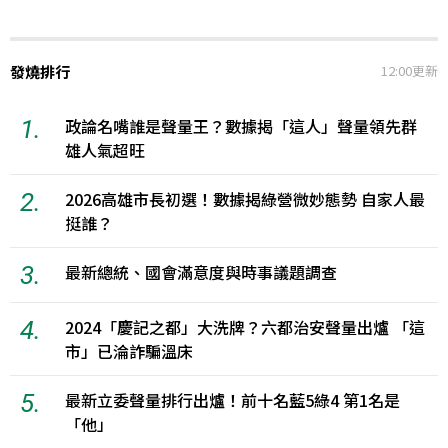
發燒排行
12:00更新
1.
政論名嘴誰是聲量王？數據揭「這人」聲量領先群
雄人氣超旺
2.
2026高雄市長初選！數據揭綠營微妙態勢 自家人最
挺誰？
3.
最新總統、國會滿意度與時事議題調查
4.
2024「慶記之都」大洗牌？六都治安聲量出爐 「這
市」已淪詐騙溫床
5.
最新立委聲量排行出爐！前十名藍5綠4 第1名是
「他」