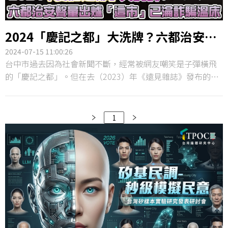
2024「慶記之都」大洗牌？六都治安聲
量出爐 「這市」已淪詐騙溫床
2024-07-15 11:00:26
台中市過去因為社會新聞不斷，經常被網友嘲笑是子彈橫飛
的「慶記之都」。但在去（2023）年《遠見雜誌》發布的
「縣市總競爭力評比」中，台中市首度在「治安」項目拿下
全台第一，令大家跌破眼鏡。將近一年過去了，六都治安排
名是否出現大洗牌？TPOC台灣議題研究中心透過QuickseeK
1
快析輿情資料庫，蒐集近半年（2024年1月1日至2024年7月9
日）網路上警政治安的相關討論，並比較六都在相關議題中
的網路聲量。