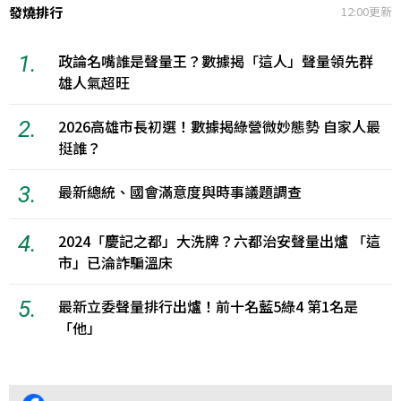
發燒排行
12:00更新
1.
政論名嘴誰是聲量王？數據揭「這人」聲量領先群
雄人氣超旺
2.
2026高雄市長初選！數據揭綠營微妙態勢 自家人最
挺誰？
3.
最新總統、國會滿意度與時事議題調查
4.
2024「慶記之都」大洗牌？六都治安聲量出爐 「這
市」已淪詐騙溫床
5.
最新立委聲量排行出爐！前十名藍5綠4 第1名是
「他」