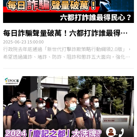
每日詐騙聲量破萬！六都打詐誰最得民
心？
2025-06-23 15:00:00
行政院去年底通過「新世代打擊詐欺策略行動綱領2.0版」，
希望透過識詐、堵詐、防詐、阻詐和懲詐五大面向，強化國
人防詐意識、減少財損。然而，從輿情角度觀察，詐騙事件
在國內依然層出不窮，「詐騙天堂」、「豬仔」、「車手」
等詞經常出現在新聞標題中。TPOC台灣議題研究中心透過
QuickseeK快析輿情資料庫，觀察近半年來「詐騙」議題的
聲量始終居高不下，進一步分析六都在「打詐」行動的輿情
聲量，發現台南好感度暫居第一，但其推出的「ATM全臉辨
識」卻引來不少質疑聲浪