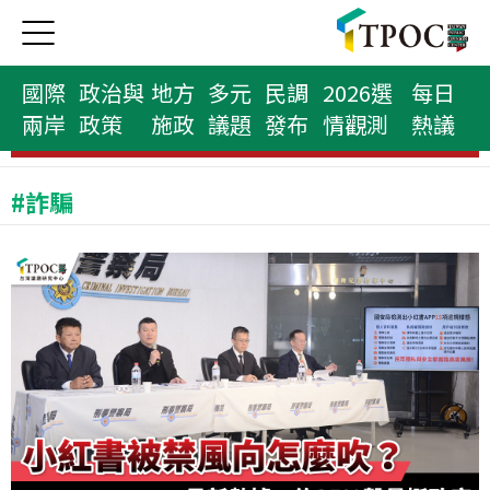
國際
政治與
地方
多元
民調
2026選
每日
兩岸
政策
施政
議題
發布
情觀測
熱議
民意代表榜
#詐騙