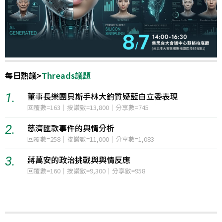
每日熱議
>
Threads議題
立委表現
1.
台灣對熊本地震的迅速援助引發日本
5
12小時聲量=1,649
2.
美國擴大社群媒體審查與中國學生簽
83
12小時聲量=1,139
3.
伊朗與阿曼達成荷姆茲海峽管理共識
影響
12小時聲量=770