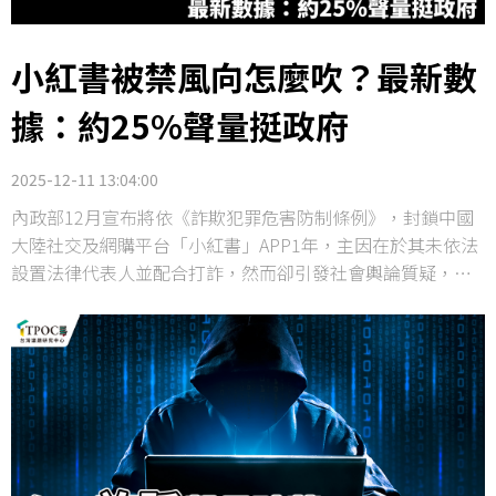
小紅書被禁風向怎麼吹？最新數
據：約25%聲量挺政府
2025-12-11 13:04:00
內政部12月宣布將依《詐欺犯罪危害防制條例》，封鎖中國
大陸社交及網購平台「小紅書」APP1年，主因在於其未依法
設置法律代表人並配合打詐，然而卻引發社會輿論質疑，認
為小紅書上幾乎是穿搭、彩妝、手作以及美食等無涉政治的
內容，在野黨也批評政府打詐不彰就把問題外部化、遇到
「紅色」就緊張。雖然刑事局之後進一步公布統計數據，顯
示今年1月至11月間，涉及小紅書的詐騙案件數共有756件，
以解除分期付款、假網拍及假投資案件居多，然而相關質疑
聲浪仍未平息。