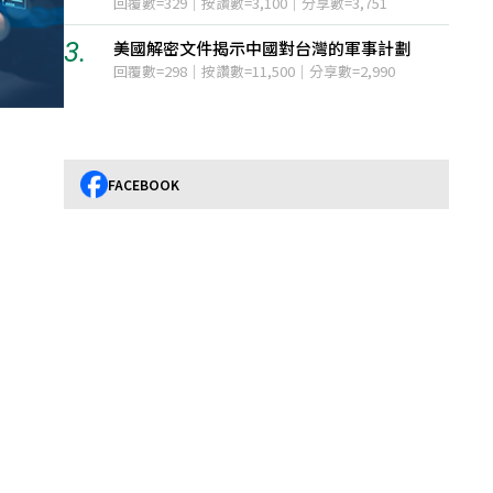
回覆數=329｜按讚數=3,100｜分享數=3,751
3.
3.
美國解密文件揭示中國對台灣的軍事計劃
回覆數=298｜按讚數=11,500｜分享數=2,990
FACEBOOK