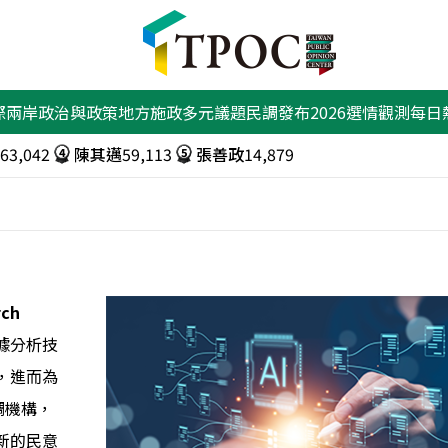
際兩岸
政治與政策
地方施政
多元議題
民調發布
2026選情觀測
每日
460
石崇良
55,772
韓國瑜
49,363
4
5
63,042
陳其邁
59,113
張善政
14,879
4
5
7,752
韓國瑜
49,363
吳思瑤
49,001
4
5
rch
據分析技
，進而為
調機構，
新的民意