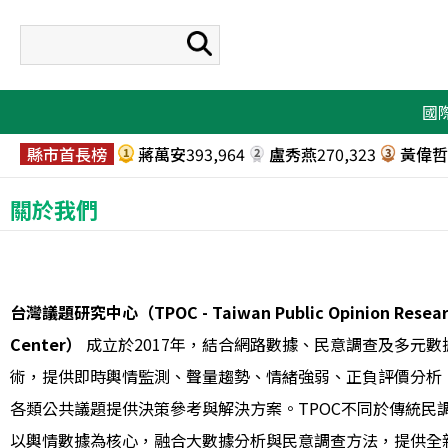
國
府院首長榜
徐佳青
102,781
卓榮泰
84,564
李洋
70,
1
2
3
縣市首長榜
蔣萬安
393,964
盧秀燕
270,323
黃偉哲
1
2
3
民意代表榜
沈伯洋
288,559
羅廷瑋
97,217
翁曉玲
6
1
2
3
關於我們
台灣議題研究中心（TPOC - Taiwan Public Opinion Resea
Center）
成立於2017年，結合網路數據、民意調查及多元數
術，提供即時輿情監測、聲量趨勢、情緒強弱、正負評價分析
各類公共議題提供決策參考與解決方案。TPOC不同於傳統民
以輿情數據為核心，融合大數據分析與民意調查方法，提供全