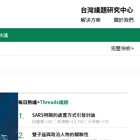
台灣議題研究中心
解決方案
關於我們
熱議
完整快析>
每日熱議
>
Threads議題
1.
1.
SARS時期的處置方式引發討論
回覆數=287｜按讚數=10,700｜分享數=725
2.
2.
雙子座與政治人物的關聯性