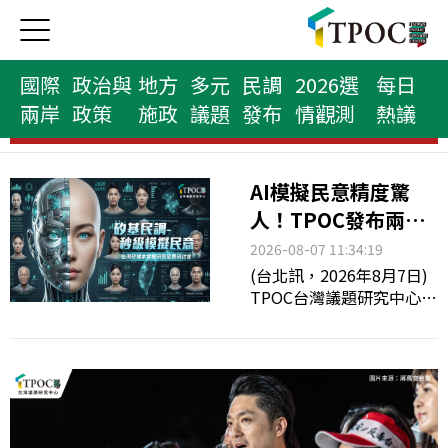
國際
政治與
地方
多元
民調
2026選
每日
兩岸
政策
施政
議題
發布
情觀測
熱議
縣市首長榜
AI模擬民意精度驚
人！TPOC發布兩大
「矽基民調」報告：
2026-08-07 11:34:19
平均誤差僅4.56%
(台北訊，2026年8月7日)
TPOC台灣議題研究中心今
日於發表研討會中正式公
布兩份重磅實驗報告，利
用獨家開發的「Silicon
Socio&nbsp;矽基社會」
3,000名AI虛擬受眾（AI
Agent），針對《美麗島電