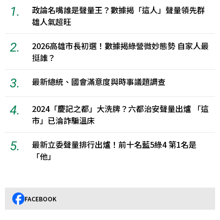
1.
政論名嘴誰是聲量王？數據揭「這人」聲量領先群
雄人氣超旺
2.
2026高雄市長初選！數據揭綠營微妙態勢 自家人最
挺誰？
3.
最新總統、國會滿意度與時事議題調查
4.
2024「慶記之都」大洗牌？六都治安聲量出爐 「這
市」已淪詐騙溫床
5.
最新立委聲量排行出爐！前十名藍5綠4 第1名是
「他」
FACEBOOK