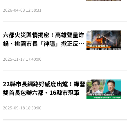
眾最在意「這兩項」周邊體驗
2026-04-03 12:58:31
六都火災輿情揭密！高雄聲量炸
鍋、桃園市長「神隱」掀正反熱
議
2025-11-17 17:40:00
22縣市長網路好感度出爐！綠營
雙首長包辦六都、16縣市冠軍
2025-09-18 18:30:00