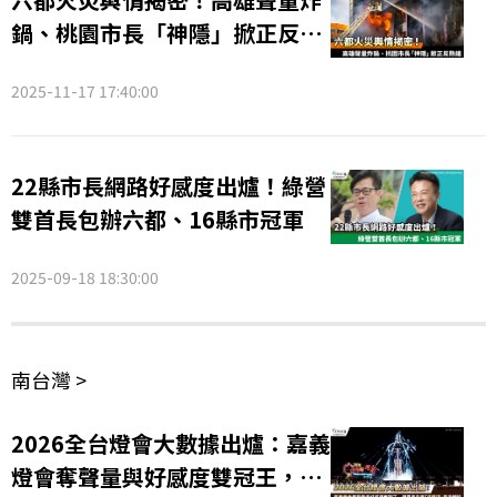
鍋、桃園市長「神隱」掀正反熱
議
2025-11-17 17:40:00
22縣市長網路好感度出爐！綠營
雙首長包辦六都、16縣市冠軍
2025-09-18 18:30:00
南台灣 >
2026全台燈會大數據出爐：嘉義
燈會奪聲量與好感度雙冠王，民