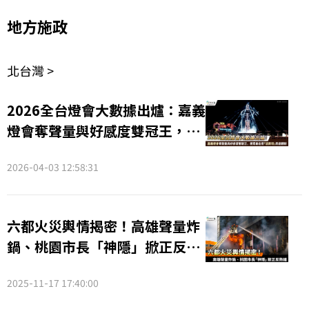
地方施政
北台灣 >
2026全台燈會大數據出爐：嘉義
燈會奪聲量與好感度雙冠王，民
眾最在意「這兩項」周邊體驗
2026-04-03 12:58:31
六都火災輿情揭密！高雄聲量炸
鍋、桃園市長「神隱」掀正反熱
議
2025-11-17 17:40:00