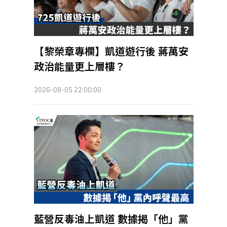
【黎榮章專欄】凱道遊行後 蔣萬安
政治能量更上層樓？
2026-08-05 22:00:00
藍營反毒油上凱道 數據揭「他」黨