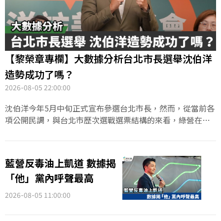
【黎榮章專欄】大數據分析台北市長選舉沈伯洋
造勢成功了嗎？
2026-08-05 22:00:00
沈伯洋今年5月中旬正式宣布參選台北市長，然而，從當前各
項公開民調，與台北市歷次選戰選票結構的來看，綠營在這
場一對一的選戰，面對擁有執政優勢的現任市長蔣萬安，寄
望由沈伯洋來翻轉首都選局的難度極高。沈伯洋被提名，顯
然是民進黨「知其不可而為之」，期望藉由沈伯洋的空戰實
藍營反毒油上凱道 數據揭
力為首都選情注入突破點。
「他」黨內呼聲最高
2026-08-05 11:00:00