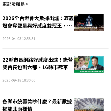
東部及離島 >
2026全台燈會大數據出爐：嘉義
燈會奪聲量與好感度雙冠王，民
眾最在意「這兩項」周邊體驗
2026-04-03 12:58:31
22縣市長網路好感度出爐！綠營
雙首長包辦六都、16縣市冠軍
2025-09-18 18:30:00
各縣市統籌款吵什麼？最新數據
揭雙北兩樣情