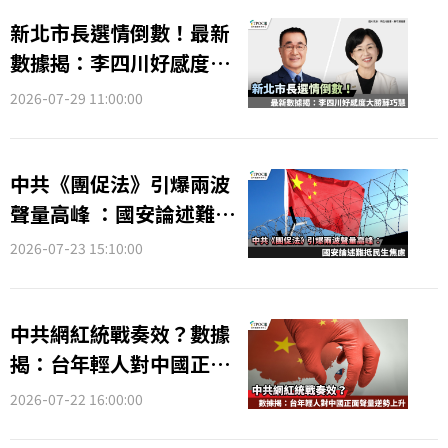
新北市長選情倒數！最新
數據揭：李四川好感度大
勝蘇巧慧
2026-07-29 11:00:00
中共《團促法》引爆兩波
聲量高峰 ：國安論述難抵
民生焦慮
2026-07-23 15:10:00
中共網紅統戰奏效？數據
揭：台年輕人對中國正面
聲量逆勢上升
2026-07-22 16:00:00