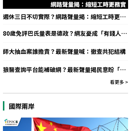
週休三日不切實際？網路聲量揭：縮短工時更務
實
80歲免評巴氏量表是德政？網友憂成「有錢人的
福音」
師大抽血案誰擔責？最新聲量喊：徹查共犯結構
狼醫查詢平台能補破網？最新聲量揭民意盼「撤
照懲處」
看更多 >
國際兩岸