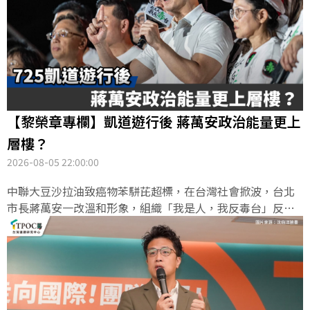
子報》7月國政民調及
《TVBS》新北市長選情民
調進行模擬對照。數據顯
示，AI模擬民調全卷題內
平均誤差僅4.56個百分
點，且成功收斂於傳統民
調的實測區間內，證實
「矽基民調」在極低成本
【黎榮章專欄】凱道遊行後 蔣萬安政治能量更上
與秒級回應的優勢下，具
備極高精準度與即時風向
層樓？
預測潛力。
2026-08-05 22:00:00
中聯大豆沙拉油致癌物苯駢芘超標，在台灣社會掀波，台北
市長蔣萬安一改溫和形象，組織「我是人，我反毒台」反毒
遊行，號召群眾7月中旬上凱道抗議，國民黨要角包括韓國
瑜、盧秀燕、鄭麗文等都共同出席。蔣萬安要求徹查問題油
品流向、強化食品安全管理制度，並要中央政府負起政治責
任，主辦單位宣稱當天到場者超過20萬人，媒體則推測整場
累積人次約10萬人。對於在野黨訴求，總統府呼籲中央地方
合作，共同守護食品安全