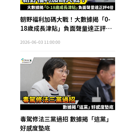
朝野福利加碼大戰！大數據揭「0-
18歲成長津貼」負面聲量達正評4
倍
2026-06-03 11:00:00
毒駕修法三黨過招 數據揭「這黨」
好感度墊底