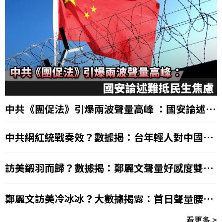
中共《團促法》引爆兩波聲量高峰 ：國安論述難
抵民生焦慮
中共網紅統戰奏效？數據揭：台年輕人對中國正
面聲量逆勢上升
訪美鎩羽而歸？數據揭：鄭麗文聲量好感度雙腰
斬、9成網友看衰選總統
鄭麗文訪美冷冰冰？大數據揭露：首日聲量腰
斬、好感度低
看更多 >