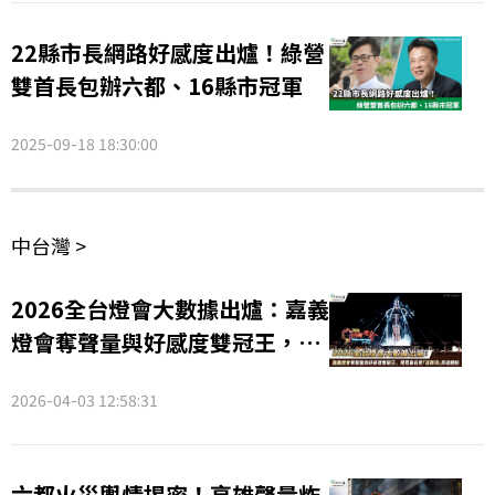
22縣市長網路好感度出爐！綠營
雙首長包辦六都、16縣市冠軍
2025-09-18 18:30:00
中台灣 >
2026全台燈會大數據出爐：嘉義
燈會奪聲量與好感度雙冠王，民
眾最在意「這兩項」周邊體驗
2026-04-03 12:58:31
六都火災輿情揭密！高雄聲量炸