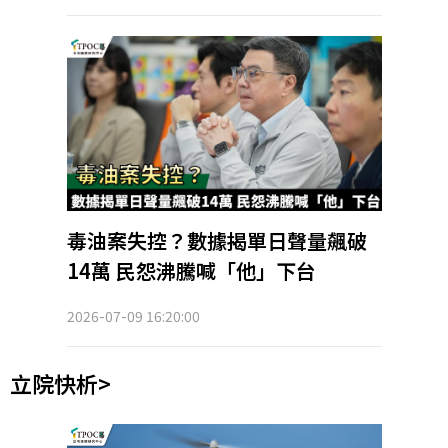
毒油案失控？數據揭單日聲量飆破
14萬 民怨沸騰喊「他」下台
2026-07-09 16:20:00
立院快析>