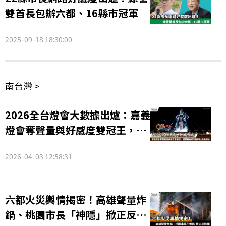
雙首長包辦六都、16縣市冠軍
2025-09-18 18:30:00
南台灣 >
2026全台燈會大數據出爐：嘉義
燈會奪聲量與好感度雙冠王，民
眾最在意「這兩項」周邊體驗
2026-04-03 12:58:31
六都火災輿情揭密！高雄聲量炸
鍋、桃園市長「神隱」掀正反熱