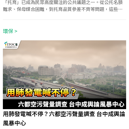
「托育」已成為民眾高度關注的公共議題之一。從公托名額
難求、保母媒合困難，到托育品質參差不齊等問題，這些壓
力不僅加重家長負擔，也轉化為對政策資源與制度改革的呼
聲。TPOC台灣議題研究中心透過QuickseeK快析輿情資料
庫，蒐集近半年（2024年10月25日至2025年4月23日）「托
環保 >
育」相關的話題聲量，進一步比較六都在民眾眼中的好感度
表現，結果顯示桃園好感度排名第一，獲得較多的正面回
饋，而好感度墊底的高雄則出現一些負面聲量，凸顯政策推
動力與溝通機制仍有改善空間。
用肺發電喊不停？六都空污聲量調查 台中成輿論
風暴中心