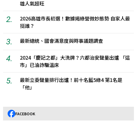
雄人氣超旺
2.
2026高雄市長初選！數據揭綠營微妙態勢 自家人最
挺誰？
3.
最新總統、國會滿意度與時事議題調查
4.
2024「慶記之都」大洗牌？六都治安聲量出爐 「這
市」已淪詐騙溫床
5.
最新立委聲量排行出爐！前十名藍5綠4 第1名是
「他」
FACEBOOK