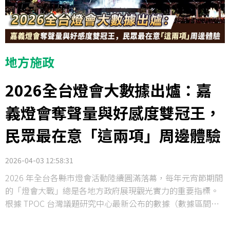
地方施政
2026全台燈會大數據出爐：嘉
義燈會奪聲量與好感度雙冠王，
民眾最在意「這兩項」周邊體驗
2026-04-03 12:58:31
2026 年全台各縣市燈會活動陸續圓滿落幕，每年元宵節期間
的「燈會大戰」總是各地方政府展現觀光實力的重要指標。
根據 TPOC 台灣議題研究中心最新公布的數據（數據區間：
2026/2/1 - 2026/3/31），今年的全台燈會網路輿情呈現出明
顯的板塊差異，其中「嘉義燈會」以壓倒性的討論度與極佳