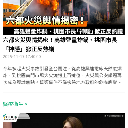
六都火災輿情揭密！高雄聲量炸鍋、桃園市長
「神隱」掀正反熱議
2025-11-17 17:40:00
今年多起火災事故引發全台關注，從高雄興達電廠天然氣爆
炸，到桃園南門市場大火燒毀上百攤位，火災與公安議題再
次成為輿論焦點。這類事件不僅檢驗地方政府的危機應變與
善後能力，也牽動政治人物在突發狀況下的溝通策略與形象
管理。TPOC台灣議題研究中心透過QuickseeK快析輿情資料
庫觀察六都火警事故的討論，發現高雄市討論度最高，其中
醫療衛生 >
市長陳其邁在興達事故後的回應引發爭議；桃園市聲量位居
第二，但在「市長態度」的討論中佔比最高，張善政未在南
門市場大火發生後第一時間現身，引發正反兩派討論。