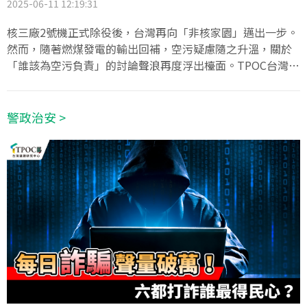
2025-06-11 12:19:31
核三廠2號機正式除役後，台灣再向「非核家園」邁出一步。
然而，隨著燃煤發電的輸出回補，空污疑慮隨之升溫，關於
「誰該為空污負責」的討論聲浪再度浮出檯面。TPOC台灣議
題研究中心透過QuickseeK快析輿情資料庫，觀察近半年關
於「空污」聲量趨勢，並比較六都的聲量差距，發現台中市
聲量顯著飆升，進一步分析討論風向，更可見空污議題不僅
警政治安 >
關乎市民健康，也成為政治攻防的催化劑。