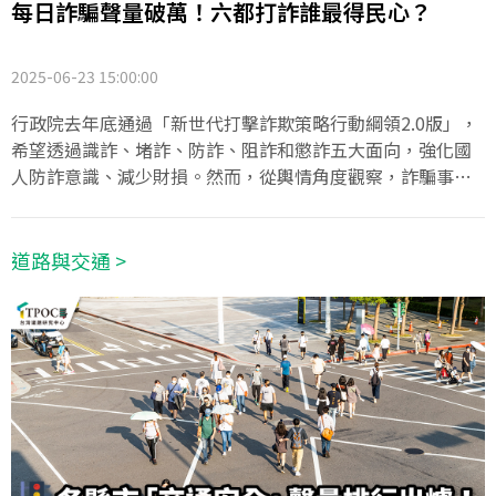
每日詐騙聲量破萬！六都打詐誰最得民心？
2025-06-23 15:00:00
行政院去年底通過「新世代打擊詐欺策略行動綱領2.0版」，
希望透過識詐、堵詐、防詐、阻詐和懲詐五大面向，強化國
人防詐意識、減少財損。然而，從輿情角度觀察，詐騙事件
在國內依然層出不窮，「詐騙天堂」、「豬仔」、「車手」
等詞經常出現在新聞標題中。TPOC台灣議題研究中心透過
QuickseeK快析輿情資料庫，觀察近半年來「詐騙」議題的
道路與交通 >
聲量始終居高不下，進一步分析六都在「打詐」行動的輿情
聲量，發現台南好感度暫居第一，但其推出的「ATM全臉辨
識」卻引來不少質疑聲浪