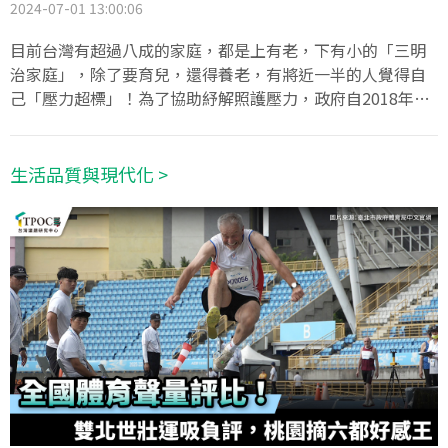
2024-07-01 13:00:06
目前台灣有超過八成的家庭，都是上有老，下有小的「三明
治家庭」，除了要育兒，還得養老，有將近一半的人覺得自
己「壓力超標」！為了協助紓解照護壓力，政府自2018年就
開始推動「0-6歲國家一起養」的政策方針，擴展多元的教保
服務模式，也增加公設民營托嬰中心（以下簡稱公托）的就
學名額，希望打造輕鬆育兒的環境。此外，也推出「長照
生活品質與現代化 >
2.0」，以因應逐漸步入高齡化的台灣社會。但TPOC台灣議
題研究中心透過QuickseeK快析輿情資料庫，蒐集近半年
（2023年12月28日至2024年6月28日）六都公托/托嬰以及
長照相關議題在網路上的討論，卻發現某些城市，可能是民
眾眼中育兒、養老的「豬隊友」。