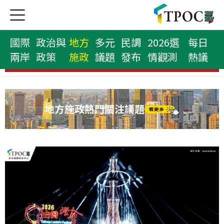
國際
政治與
地方
多元
民調
2026選
每日
兩岸
政策
施政
議題
發布
情觀測
熱議
縣市首長榜
地方施政熱門關注議題