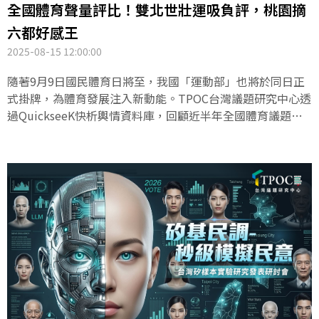
全國體育聲量評比！雙北世壯運吸負評，桃園摘
六都好感王
2025-08-15 12:00:00
隨著9月9日國民體育日將至，我國「運動部」也將於同日正
式掛牌，為體育發展注入新動能。TPOC台灣議題研究中心透
過QuickseeK快析輿情資料庫，回顧近半年全國體育議題熱
度與六都好感度變化，發現雙北因世壯運聲量飆升而成為社
群焦點，但好感度並未隨之攀升；反倒是桃園市，憑藉球場
升級與職業球團合作，奪下六都好感度冠軍。