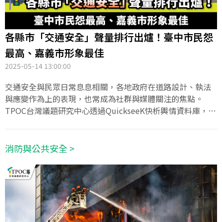
各縣市「交通安全」聲量排行出爐！臺中市民怨
最高、嘉義市形象最佳
2025-05-14 13:00:00
交通安全與民眾日常息息相關，各地政府在道路設計、執法
與應變作為上的表現，也常成為社群與媒體關注的焦點。
TPOC台灣議題研究中心透過QuickseeK快析輿情資料庫，統
計近半年來，全台22縣市交通議題的網路聲量，深入觀察政
策推動、爭議事件與真實民意之間的差異。數據顯示，嘉義
市在交通形象上獲得最高好感，反觀臺中市雖聲量高居前
消防與公共安全 >
二，卻是好感度最低的城市，顯示交通議題已成為當地民怨
核心。