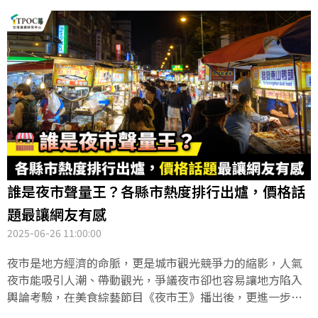
誰是夜市聲量王？各縣市熱度排行出爐，價格話
題最讓網友有感
2025-06-26 11:00:00
夜市是地方經濟的命脈，更是城市觀光競爭力的縮影，人氣
夜市能吸引人潮、帶動觀光，爭議夜市卻也容易讓地方陷入
輿論考驗，在美食綜藝節目《夜市王》播出後，更進一步掀
起話題熱潮，讓各地夜市聲量水漲船高。TPOC台灣議題研究