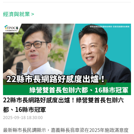
中心透過QuickseeK輿情資料庫，蒐集近半年全台各縣市夜
市的網路聲量，發現台北市奪下22縣市的聲量王，進一步分
經濟與就業 >
析討論主題則顯示，「價格爭議」成為民眾最關注的夜市議
題。
22縣市長網路好感度出爐！綠營雙首長包辦六
都、16縣市冠軍
2025-09-18 18:30:00
最新縣市長民調顯示，嘉義縣長翁章梁在2025年施政滿意度