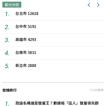
觀光休閒
1.
台北市 12618
2.
台中市 5191
3.
高雄市 4293
4.
台南市 3831
5.
新北市 2888
發燒排行
12:00更新
1.
政論名嘴誰是聲量王？數據揭「這人」聲量領先群