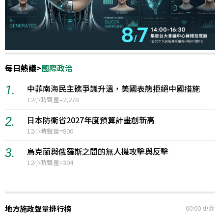
每日熱議
>
國際政治
1.
中菲南海民主礁爭議升溫，美國表態拒絕中國措施
12小時聲量=2,278
2.
日本防衛省2027年度預算計畫創新高
12小時聲量=800
3.
烏克蘭與俄羅斯之間的無人機攻擊與反擊
12小時聲量=304
更新
地方施政聲量排行榜
00:00 更新