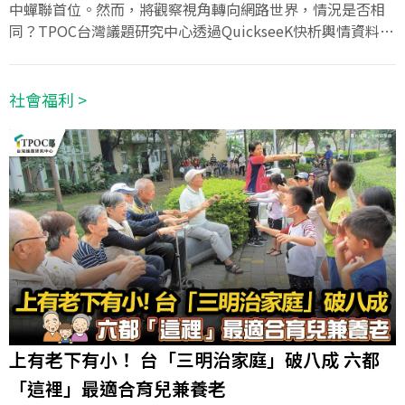
中蟬聯首位。然而，將觀察視角轉向網路世界，情況是否相
同？TPOC台灣議題研究中心透過QuickseeK快析輿情資料
庫，分析22位縣市首長近半年的網路聲量與好感度。結果顯
示，六都冠軍由高雄市長陳其邁拿下，非六都則由嘉義縣長
翁章梁稱霸，兩人雙雙包辦六都與16縣市的好感度第一，展
社會福利 >
現綠營執政縣市在網路聲量場域的受到民眾的支持。
上有老下有小！ 台「三明治家庭」破八成 六都
「這裡」最適合育兒兼養老