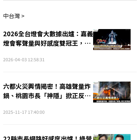
中台灣 >
2026全台燈會大數據出爐：嘉義
燈會奪聲量與好感度雙冠王，民
眾最在意「這兩項」周邊體驗
2026-04-03 12:58:31
六都火災輿情揭密！高雄聲量炸
鍋、桃園市長「神隱」掀正反熱
議
2025-11-17 17:40:00
22縣市長網路好感度出爐！綠營