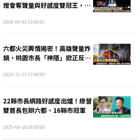
燈會奪聲量與好感度雙冠王，民
眾最在意「這兩項」周邊體驗
2026-04-03 12:58:31
六都火災輿情揭密！高雄聲量炸
鍋、桃園市長「神隱」掀正反熱
議
2025-11-17 17:40:00
22縣市長網路好感度出爐！綠營
雙首長包辦六都、16縣市冠軍
2025-09-18 18:30:00