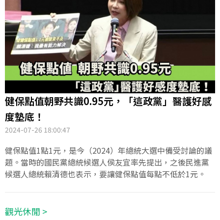
健保點值朝野共識0.95元，「這政黨」醫護好感
度墊底！
2024-07-26 18:00:47
健保點值1點1元，是今（2024）年總統大選中備受討論的議
題。當時的國民黨總統候選人侯友宜率先提出，之後民進黨
候選人總統賴清德也表示，要讓健保點值每點不低於1元。
觀光休閒 >