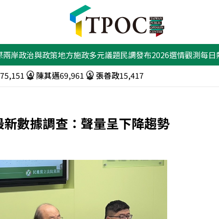
際兩岸
政治與政策
地方施政
多元議題
民調發布
2026選情觀測
每日
1,398
石崇良
50,587
韓國瑜
44,569
4
5
75,151
陳其邁
69,961
張善政
15,417
4
5
72,596
吳思瑤
51,267
韓國瑜
44,569
4
5
最新數據調查：聲量呈下降趨勢