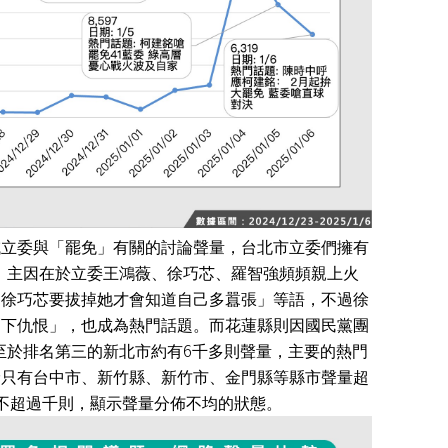
域立委與「罷免」有關的討論聲量，台北市立委們擁有
，主因在於立委王鴻薇、徐巧芯、羅智強頻頻親上火
「徐巧芯要拔掉她才會知道自己多囂張」等語，不過徐
剩下仇恨」，也成為熱門話題。而花蓮縣則因國民黨團
6
至於排名第三的新北市約有
千多則聲量，主要的熱門
餘只有台中市、新竹縣、新竹市、金門縣等縣市聲量超
不超過千則，顯示聲量分佈不均的狀態。