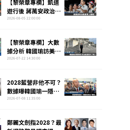
【黎榮章專欄】凱道
遊行後 蔣萬安政治能
量更上層樓？
2026-08-05 22:00:00
【黎榮章專欄】大數
據分析 韓國瑜訪美歸
來政治能量提升了
2026-07-22 14:30:00
嗎？
2028藍營非他不可？
數據曝韓國瑜一隱憂
竟來自「韓粉」
2026-07-08 11:35:00
鄭麗文劍指2028？最