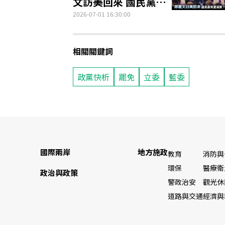
文訪美回來 國民黨有
更凝聚？
2026-07-01 16:30:00
相關關鍵詞
政黨快析
罷免
立委
藍委
國際兩岸
地方施政
教育
消防與
環保
醫療衛
政治與政策
警政治安
觀光休
道路與交通
經濟與