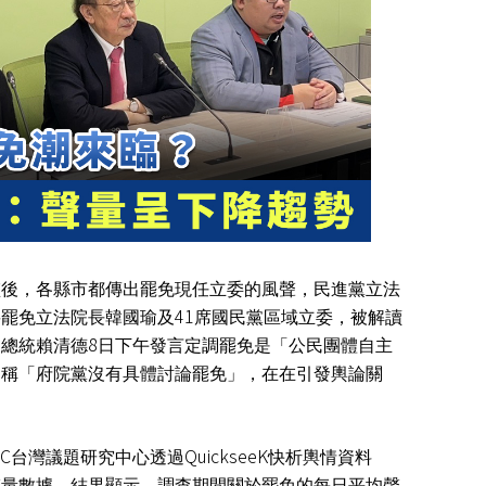
1.
董事長樂
回覆數=163
2.
慈濟匯款
回覆數=258｜
3.
蔣萬安的
檻後，各縣市都傳出罷免現任立委的風聲，民進黨立法
回覆數=160
41
要罷免立法院長韓國瑜及
席國民黨區域立委，被解讀
8
的總統賴清德
日下午發言定調罷免是「公民團體自主
開稱「府院黨沒有具體討論罷免」，在在引發輿論關
C
QuickseeK
台灣議題研究中心透過
快析輿情資料
聲量數據，結果顯示，調查期間關於罷免的每日平均聲