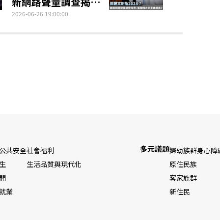
新網路聲量調查揭
密：藍營四大天王誰
2026-06-26 19:00:00
勝出？
多元議題
公共安全
社會福利
婦幼族群
身心障
生
生活品質與現代化
原住民族
閒
客家族群
就業
新住民