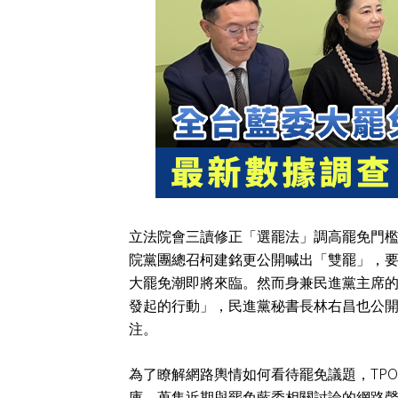
立法院會三讀修正「選罷法」調高罷免門
院黨團總召柯建銘更公開喊出「雙罷」，
大罷免潮即將來臨。然而身兼民進黨主席
發起的行動」，民進黨秘書長林右昌也公
注。
TPO
為了瞭解網路輿情如何看待罷免議題，
庫，蒐集近期與罷免藍委相關討論的網路