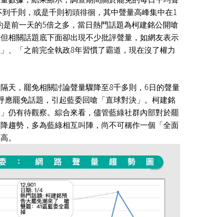
1
不到千則，或是千則初頭徘徊，其中聲量高峰集中在
5
約是前一天的
倍之多，當日熱門話題為柯建銘公開嗆
，但相關話題底下面卻出現不少批評聲量，如網友表示
8
在」、「之前完全執政
年習慣了霸道，現在沒了權力
8
6
的隔天，罷免相關討論聲量驟降至
千多則，
日的聲量
呼應罷免話題，引起藍委回嗆「直球對決」。柯建銘
量」仍有待觀察。綜合來看，儘管藍綠社群內部對於罷
下降趨勢，多為藍綠相互叫陣，尚不可稱作一個「全面
算高。