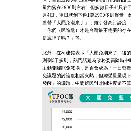
2800
量約落在
則左右，但多數日子都只在
4
1
2900
月
日，單日就創下逾
萬
多則聲量，
藍營「大罷免潮來了」，雖引發高討論度
「你們（民進黨）才是台灣最不需要的存
是瘋掉了嗎？」等。
此外，在柯建銘表示「大罷免潮來了」後
6
則剩
千多則，熱門話題為政務委員陳時中
主動開闢罷免戰場，是否會成為「一日聲
免議題的討論度相當火熱，但總聲量呈現
發酵」的議題，中間選民對此關注度還不