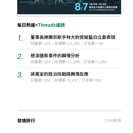
每日熱議
>
Threads議題
1.
團貝斯手林大鈞質疑藍白立委表現
台灣對熊本地震的迅速援
｜按讚數=13,800｜分享數=745
12小時聲量=1,649
2.
事件的輿情分析
美國擴大社群媒體審查與
影響
按讚數=11,000｜分享數=1,083
12小時聲量=1,139
政治挑戰與輿情反應
3.
伊朗與阿曼達成荷姆茲海
｜按讚數=9,300｜分享數=958
受美方影響
12小時聲量=770
發燒排行
12:00更新