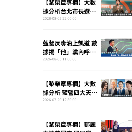
【黎榮章專欄】大數
據分析台北市長選舉
沈伯洋造勢成功了
2026-08-05 22:00:00
嗎？
藍營反毒油上凱道 數
據揭「他」黨內呼聲
最高
2026-08-05 11:00:00
【黎榮章專欄】大數
據分析 藍營四大天王
誰勝出？
2026-07-20 12:30:00
【黎榮章專欄】鄭麗