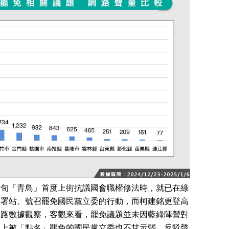
中旬「青鳥」首度上街抗議國會職權修法時，就已在綠
連署站、號召罷免國民黨立委的行動，而柯建銘更登高
網路數據觀察，客觀來看，罷免議題並未因藍綠陣營對
加上被「點名」罷免的國民黨立委也不甘示弱，反駁聲