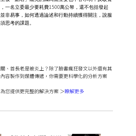
1500
」，一名立委最少要耗費
萬公帑，還不包括發起
免並非易事，如何透過論述和行動持續獲得關注，說服
必須思考的課題。
機關、首長老是被炎上？除了臉書瘋狂發文以外還有其
從內容製作到媒體傳遞，你需要更科學化的分析方案
為您提供更完整的解決方案 ＞
瞭解更多