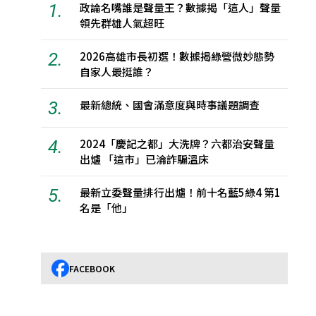
1.
政論名嘴誰是聲量王？數據揭「這人」聲量
領先群雄人氣超旺
2.
2026高雄市長初選！數據揭綠營微妙態勢
自家人最挺誰？
3.
最新總統、國會滿意度與時事議題調查
4.
2024「慶記之都」大洗牌？六都治安聲量
出爐 「這市」已淪詐騙溫床
5.
最新立委聲量排行出爐！前十名藍5綠4 第1
名是「他」
FACEBOOK