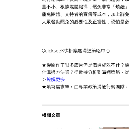
量不小。根據媒體報導，罷免非常「燒錢
罷免團體、支持者的宣傳等成本，加上罷
大眾發動罷免的必要性及正當性，恐怕是
QuickseeK
快析議題溝通策略中心
★
機關作了很多廣告但是溝通成效不佳？
他溝通方法嗎？從數據分析到溝通策略，
＞
瞭解更多
★
填寫需求單，由專業政策溝通行銷團隊，
相關文章