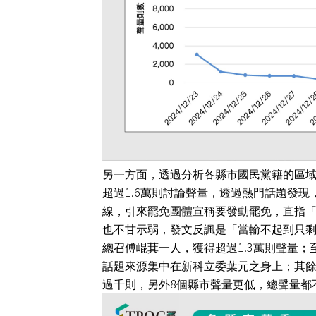
另一方面，透過分析各縣市國民黨籍的區
1.6
超過
萬則討論聲量，透過熱門話題發現
線，引來罷免團體宣稱要發動罷免，直指
也不甘示弱，發文反諷是「當輸不起到只
1.3
總召傅崐萁一人，獲得超過
萬則聲量；
話題來源集中在新科立委葉元之身上；其
8
過千則，另外
個縣市聲量更低，總聲量都