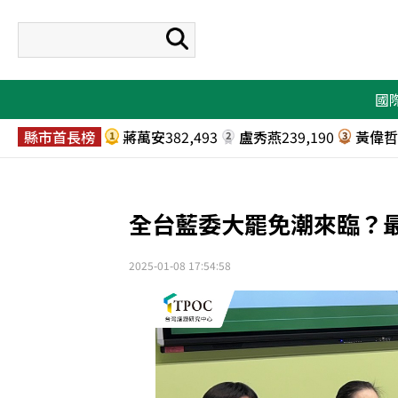
國
府院首長榜
李洋
114,534
徐佳青
102,175
卓榮泰
9
1
2
3
縣市首長榜
蔣萬安
382,493
盧秀燕
239,190
黃偉哲
1
2
3
民意代表榜
沈伯洋
262,642
羅廷瑋
132,109
翁曉玲
1
2
3
全台藍委大罷免潮來臨？
2025-01-08 17:54:58