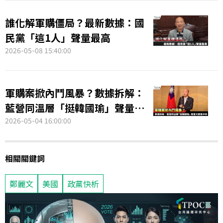
誰化解軍購僵局？最新數據：國
民黨「這1人」聲量最高
2026-05-08 15:40:00
軍購案掀內鬥風暴？數據拆解：
藍營同溫層「挺韓國瑜」聲量大
勝黨中央
2026-05-04 16:00:00
相關關鍵詞
鄭麗文
美國
政黨快析