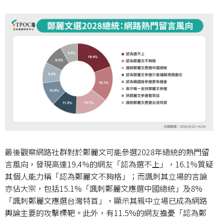
最後觀察網路社群對於鄭麗文可能參選
2028
年總統的熱門留
言風向，發現高達
19.4%
的網友「認為選不上」，
16.1%
質疑
其個人能力稱「認為鄭麗文不夠格」；而諷刺其立場的言論
亦佔大宗，包括
15.1%
「諷刺鄭麗文應選中國總統」及
8%
「諷刺鄭麗文應選台灣特首」，顯示其親中立場已成為網路
輿論主要的攻擊標靶。此外，有
11.5%
的網友擔憂「認為鄭