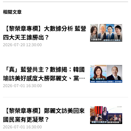
相關文章
【黎榮章專欄】大數據分析 藍營
四大天王誰勝出？
2026-07-20 12:30:00
「真」藍營共主？數據揭：韓國
瑜訪美好感度大勝鄭麗文、黨內
呼聲高
2026-07-01 16:30:00
【黎榮章專欄】鄭麗文訪美回來
國民黨有更凝聚？
2026-07-01 16:30:00