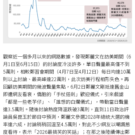
觀察近一個多月以來的網路數據，發現鄭麗文在訪美期間（
6
月
1
日至
6
月
15
日）的討論度冷淡許多，單日聲量最高僅不到
5
萬則，相較鄭習會期間（
4
月
7
日至
4
月
12
日）每日均達
10
萬
則以上討論、最高峰達
22
萬則，此次訪美行程相形失色。再
回顧訪美期間的幾波聲量焦點，
6
月
2
日鄭麗文剛抵達舊金山
即遭網友看衰，僑胞的「手杖搭劍」歡迎儀式，引來戲謔
「都是一些老芋仔」、「誰想的白爛儀式」，帶動當日聲量
達
3.5
萬則。隨後討論熱度降溫跌破
3
萬則，直到
11
日政治評
論員吳崑玉於節目中預測，鄭麗文參選
2028
年總統大選的機
率達六成，討論稍稍回溫至
4.5
萬則，對此不少網友以嘲諷態
度看待，表示「
2026
最搞笑的笑話」；在那之後陸續傳出鄭