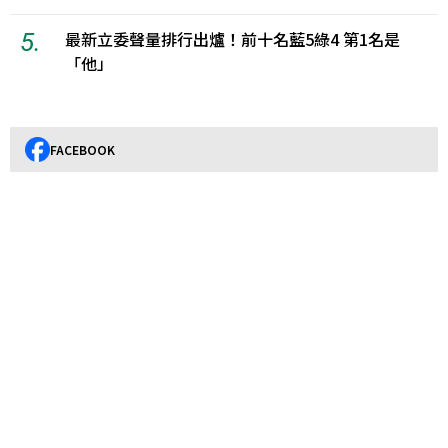
5.
最新立委聲量排行出爐！前十名藍5綠4 第1名是
「他」
FACEBOOK