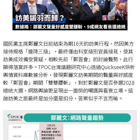
國民黨主席鄭麗文日前結束為期
16
天的訪美行程，然因美方
接待規格「連降三級」，最終僅由科室級別官員接見，使其
訪美成效備受質疑，相較先前「鄭習會」的討論聲勢，此行
顯得落寞許多。
TPOC
台灣議題研究中心透過
QuickseeK
快析
輿情資料庫數據分析，發現鄭麗文訪美期間的聲量與好感度
較「鄭習會」期間「雙雙腰斬」，對於鄭麗文是否參選
2028
總統大選，網路輿論更呈現出一面倒的嘲諷與看衰立場。這
趟訪美之旅最終是加分還是扣分，答案似乎不言而喻。