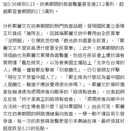
從
0.56
掉到
0.23
，訪美期間的負面聲量甚至達
23.2
萬則、超
越鄭習會期間的
17.5
萬則。
分析鄭麗文在訪美期間的熱門負面話題，發現國民黨立委陳
玉珍竟成「豬隊友」，因其稱鄭麗文訪中費用由全民買單
「沒問題」，引爆民怨怒噴「跑去舔共還要全民買」、「鄭
麗文又不是官員憑什麼要全民買單」；此外，訪美期間的各
項插曲也為鄭麗文累積負面聲量，包括在座談會上遭抗議者
質問僅「尷尬微笑」，以及被美國主播貼上「北京在台灣的
人」標籤，儘管鄭反擊被「刻意醜化」，仍引發網友抨擊
「現在又不想當中國人了」、「鄭主席為什麼認為當中國的
人是醜化，難道不應該覺得很光榮嗎？」。鄭麗文於華府僑
宴批賴清德為把兩岸推向戰爭的「麻煩製造者」，也激起網
友反批「妳才是真正的麻煩製造者」、「把兩岸推向被中共
合法統一的主導者是什麼？這叫賣國賊！」由此可見，鄭麗
文在訪美期間的網路情緒偏向負面，一舉一動不僅容易引發
爭議，每一次的表態與發聲更是引來輿論反撲，最終使其好
感度跌至
0.23
的低點。