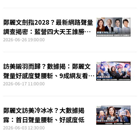
鄭麗文劍指2028？最新網路聲量
調查揭密：藍營四大天王誰勝
出？
2026-06-26 19:00:00
訪美鎩羽而歸？數據揭：鄭麗文
聲量好感度雙腰斬、9成網友看衰
選總統
2026-06-17 11:00:00
鄭麗文訪美冷冰冰？大數據揭
露：首日聲量腰斬、好感度低
2026-06-03 12:30:00