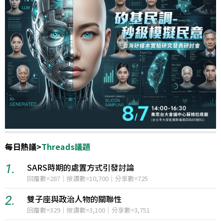
每日熱議
>
國際政治
1.
中美制裁戰再起，川習會前景堪憂
12小時聲量=3,785
2.
伊朗與阿曼就荷莫茲海峽通航問題取得進展
12小時聲量=398