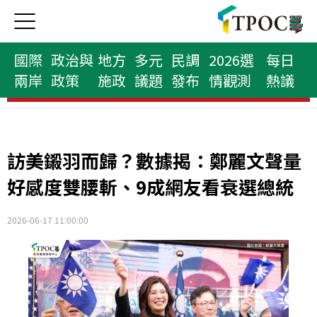
國際
政治與
地方
多元
民調
2026選
每日
兩岸
政策
施政
議題
發布
情觀測
熱議
民意代表榜
訪美鎩羽而歸？數據揭：鄭麗文聲量
好感度雙腰斬、9成網友看衰選總統
2026-06-17 11:00:00