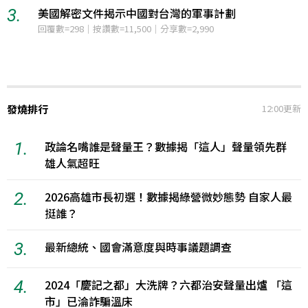
3.
美國參議院通過針對俄羅斯能源收入的制裁法案
12小時聲量=116
發燒排行
12:00更新
1.
政論名嘴誰是聲量王？數據揭「這人」聲量領先群
雄人氣超旺
2.
2026高雄市長初選！數據揭綠營微妙態勢 自家人最
挺誰？
3.
最新總統、國會滿意度與時事議題調查
4.
2024「慶記之都」大洗牌？六都治安聲量出爐 「這
市」已淪詐騙溫床