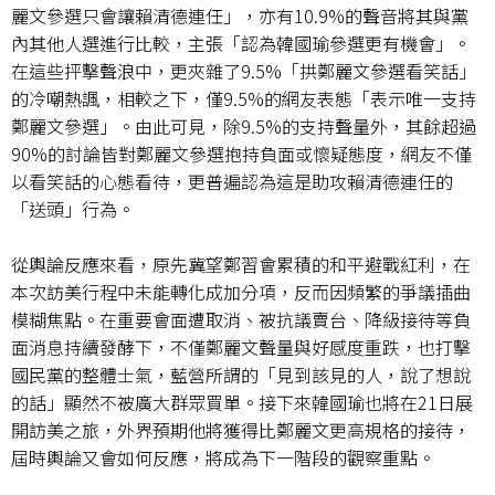
麗文參選只會讓賴清德連任」，亦有
10.9%
的聲音將其與黨
內其他人選進行比較，主張「認為韓國瑜參選更有機會」。
在這些抨擊聲浪中，更夾雜了
9.5%
「拱鄭麗文參選看笑話」
的冷嘲熱諷，相較之下，僅
9.5%
的網友表態「表示唯一支持
鄭麗文參選」。由此可見，除
9.5%
的支持聲量外，其餘超過
90%
的討論皆對鄭麗文參選抱持負面或懷疑態度，網友不僅
以看笑話的心態看待，更普遍認為這是助攻賴清德連任的
「送頭」行為。
從輿論反應來看，原先冀望鄭習會累積的和平避戰紅利，在
本次訪美行程中未能轉化成加分項，反而因頻繁的爭議插曲
模糊焦點。在重要會面遭取消、被抗議賣台、降級接待等負
面消息持續發酵下，不僅鄭麗文聲量與好感度重跌，也打擊
國民黨的整體士氣，藍營所謂的「見到該見的人，說了想說
的話」顯然不被廣大群眾買單。接下來韓國瑜也將在
21
日展
開訪美之旅，外界預期他將獲得比鄭麗文更高規格的接待，
屆時輿論又會如何反應，將成為下一階段的觀察重點。