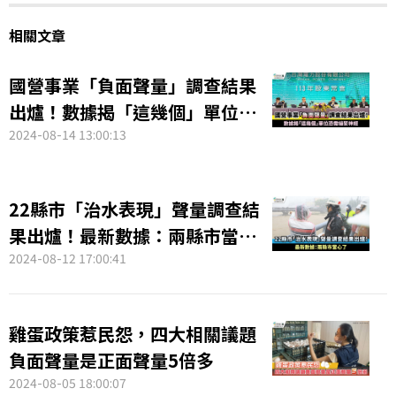
相關文章
國營事業「負面聲量」調查結果
出爐！數據揭「這幾個」單位恐
需繃緊神經
2024-08-14 13:00:13
22縣市「治水表現」聲量調查結
果出爐！最新數據：兩縣市當心
了
2024-08-12 17:00:41
雞蛋政策惹民怨，四大相關議題
負面聲量是正面聲量5倍多
2024-08-05 18:00:07