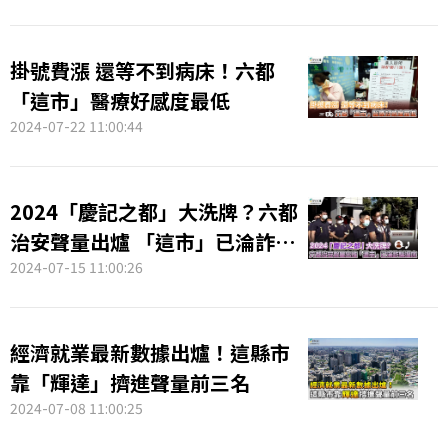
掛號費漲 還等不到病床！六都
「這市」醫療好感度最低
2024-07-22 11:00:44
2024「慶記之都」大洗牌？六都
治安聲量出爐 「這市」已淪詐騙
溫床
2024-07-15 11:00:26
經濟就業最新數據出爐！這縣市
靠「輝達」擠進聲量前三名
2024-07-08 11:00:25