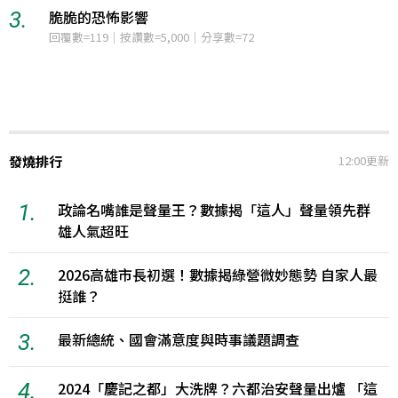
3.
日本九州地震及其影響
12小時聲量=761
發燒排行
12:00更新
1.
政論名嘴誰是聲量王？數據揭「這人」聲量領先群
雄人氣超旺
2.
2026高雄市長初選！數據揭綠營微妙態勢 自家人最
挺誰？
3.
最新總統、國會滿意度與時事議題調查
4.
2024「慶記之都」大洗牌？六都治安聲量出爐 「這