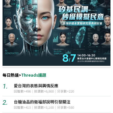
每日熱議
>
國際政治
1.
俄亥俄州父親為女兒復仇開槍事件
12小時聲量=1,322
2.
荷莫茲海峽協議談判進展與美伊關係動態
12小時聲量=1,031