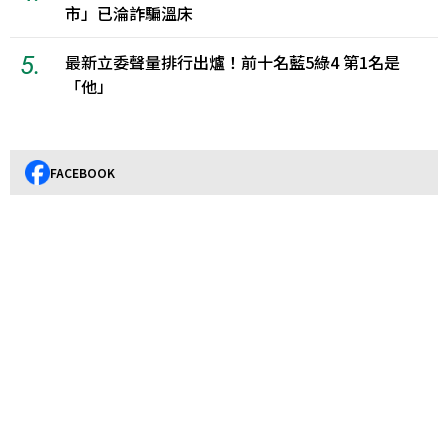
市」已淪詐騙溫床
5.
最新立委聲量排行出爐！前十名藍5綠4 第1名是
「他」
FACEBOOK