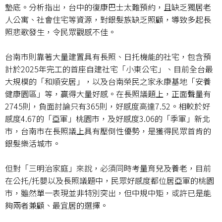
墊底。分析指出，台中的復康巴士太難預約，且缺乏獨居老
人公寓、社會住宅等資源，對銀髮族缺乏照顧，導致多起長
照悲歌發生，令民眾觀感不佳。
台南市則靠著大量建置具有長照、日托機能的社宅，包含預
計於2025年完工的首座自建社宅­「小東公宅」、目前全台最
大規模的「和順安居」，以及台南榮民之家永康基地「安養
健康園區」等，贏得大量好感。在長照議題上，正面聲量有
2745則，負面討論只有365則，好感度高達7.52。相較於好
感度4.67的「亞軍」桃園市，及好感度3.06的「季軍」新北
市，台南市在長照議上具有壓倒性優勢，是獲得民眾首肯的
銀髮樂活城市。
但對「三明治家庭」來說，必須同時考量育兒及養老，目前
在公托/托嬰以及長照議題中，民眾好感度都位居亞軍的桃園
市，雖然單一表現並非特別突出，但中規中矩，或許已是能
夠兩者兼顧、最宜居的選擇。