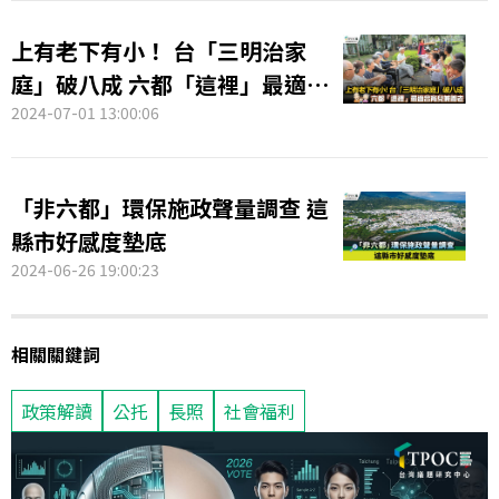
上有老下有小！ 台「三明治家
庭」破八成 六都「這裡」最適合
育兒兼養老
2024-07-01 13:00:06
「非六都」環保施政聲量調查 這
縣市好感度墊底
2024-06-26 19:00:23
相關關鍵詞
政策解讀
公托
長照
社會福利