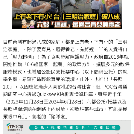
目前台灣有超過八成的家庭，都是上有老，下有小的「三明
治家庭」，除了要育兒，還得養老，有將近一半的人覺得自
己「壓力超標」！為了協助紓解照護壓力，政府自2018年就
開始推動「0-6歲國家一起養」的政策方針，擴展多元的教保
服務模式，也增加公設民營托嬰中心（以下簡稱公托）的就
學名額，希望打造輕鬆育兒的環境。此外，也推出「長照
2.0」，以因應逐漸步入高齡化的台灣社會。但TPOC台灣議
題研究中心透過QuickseeK快析輿情資料庫，蒐集近半年
（2023年12月28日至2024年6月28日）六都公托/托嬰以及
長照相關議題在網路上的討論，卻發現某些城市，可能是民
眾眼中育兒、養老的「豬隊友」。