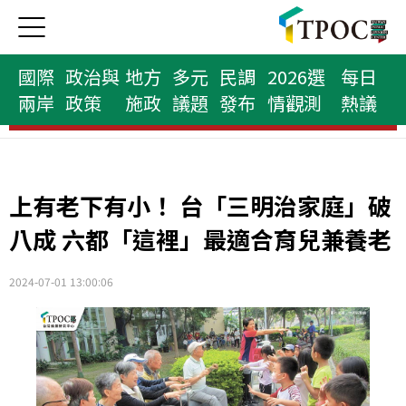
國際
政治與
地方
多元
民調
2026選
每日
兩岸
政策
施政
議題
發布
情觀測
熱議
縣市首長榜
上有老下有小！ 台「三明治家庭」破
八成 六都「這裡」最適合育兒兼養老
2024-07-01 13:00:06