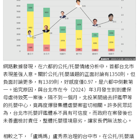
網路數據發現，在六都的公托/托嬰情緒分析中，首都台北市
表現差強人意。關於公托/托嬰議題的正面討論有1350則，但
負面討論更多，有1389則，好感度僅0.97，是六都中倒數第
一。追究原因，與台北市在今（2024）年3月發生剴剴遭保
母虐待致死一案後，隔不到一個月，北投某間過去評鑑甲等
的托嬰中心，竟再度爆發集體虐嬰案密切相關。許多民眾認
為，台北市托嬰評鑑體系不具有可信度，而政府在案發後也
未善盡檢討責任，整體托嬰環境惡劣，讓家長們無法放心。
相較之下，「盧媽媽」盧秀燕治理的台中市，在公托/托嬰議