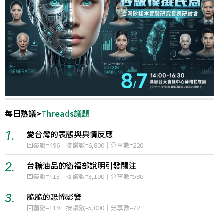
每日熱議
>
Threads議題
1.
愛台灣的表態與輿情反應
回覆數=496｜按讚數=6,800｜分享數=220
2.
台糖油品的衛福部說明引發關注
回覆數=413｜按讚數=3,100｜分享數=580
3.
脆脆的恐怖影響
回覆數=119｜按讚數=5,000｜分享數=72