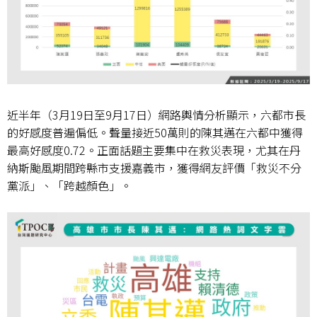
近半年（
3
月
19
日至
9
月
17
日）網路輿情分析顯示，六都市長
的好感度普遍偏低。聲量接近
50
萬則的陳其邁在六都中獲得
最高好感度
0.72
。正面話題主要集中在救災表現，尤其在丹
納斯颱風期間跨縣市支援嘉義市，獲得網友評價「救災不分
黨派」、「跨越顏色」。