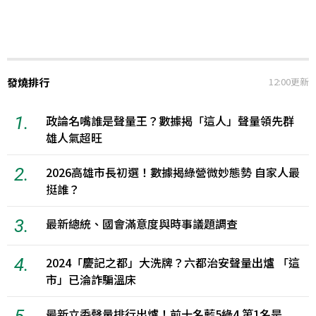
發燒排行
12:00更新
1.
政論名嘴誰是聲量王？數據揭「這人」聲量領先群
雄人氣超旺
2.
2026高雄市長初選！數據揭綠營微妙態勢 自家人最
挺誰？
3.
最新總統、國會滿意度與時事議題調查
4.
2024「慶記之都」大洗牌？六都治安聲量出爐 「這
市」已淪詐騙溫床
5.
最新立委聲量排行出爐！前十名藍5綠4 第1名是