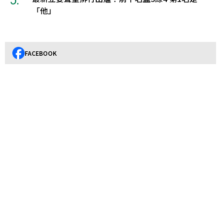
「他」
FACEBOOK