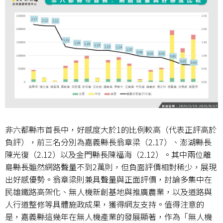
非六都縣市首長中，好感度大於
1
的比例較高（代表正評高於
負評），前三名分別為嘉義縣長翁章梁（
2.17
）、澎湖縣長
陳光復（
2.12
）以及金門縣長陳福海（
2.12
）。其中兩位離
島縣長雖然網路聲量不到
2
萬則，但負面評價相對稀少，展現
出好感優勢。翁章梁則兼具聲量與正面評價，討論多集中在
民雄鐵路高架化、無人機新創基地與推廣農業，以及道路與
人行道整修等具體施政成果，獲得網友支持。值得注意的
是，嘉義縣這幾年在無人機產業的發展顯著，作為「無人機