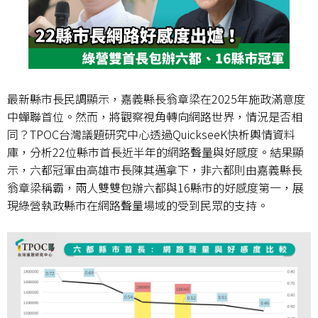
最新縣市長民調顯示，嘉義縣長翁章梁在
2025
年施政滿意度
中蟬聯首位。然而，將觀察視角轉向網路世界，情況是否相
同？
TPOC
台灣議題研究中心透過
QuickseeK
快析輿情資料
庫，分析
22
位縣市首長近半年的網路聲量與好感度。結果顯
示，六都冠軍由高雄市長陳其邁拿下，非六都則由嘉義縣長
翁章梁稱霸，兩人雙雙包辦六都與
16
縣市的好感度第一，展
現綠營執政縣市在網路聲量場域的受到民眾的支持。