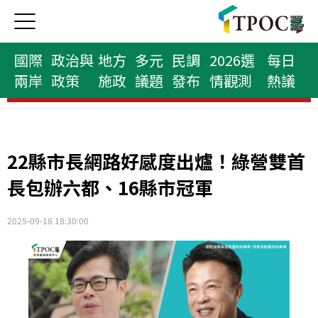
國際
政治與
地方
多元
民調
2026選
每日
兩岸
政策
施政
議題
發布
情觀測
熱議
民意代表榜
22縣市長網路好感度出爐！綠營雙首
長包辦六都、16縣市冠軍
2025-09-18 18:30:00