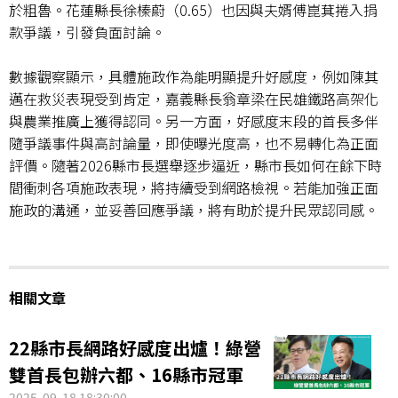
於粗魯。花蓮縣長徐榛蔚（
0.65
）也因與夫婿傅崑萁捲入捐
款爭議，引發負面討論。
數據觀察顯示，具體施政作為能明顯提升好感度，例如陳其
邁在救災表現受到肯定，嘉義縣長翁章梁在民雄鐵路高架化
與農業推廣上獲得認同。另一方面，好感度末段的首長多伴
隨爭議事件與高討論量，即使曝光度高，也不易轉化為正面
評價。隨著
2026
縣市長選舉逐步逼近，縣市長如何在餘下時
間衝刺各項施政表現，將持續受到網路檢視。若能加強正面
施政的溝通，並妥善回應爭議，將有助於提升民眾認同感。
相關文章
22縣市長網路好感度出爐！綠營
雙首長包辦六都、16縣市冠軍
2025-09-18 18:30:00