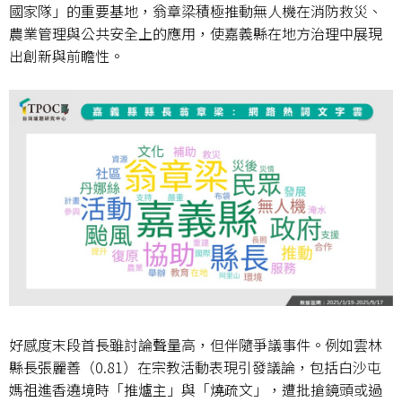
國家隊」的重要基地，翁章梁積極推動無人機在消防救災、
農業管理與公共安全上的應用，使嘉義縣在地方治理中展現
出創新與前瞻性。
好感度末段首長雖討論聲量高，但伴隨爭議事件。例如雲林
縣長張麗善（
0.81
）在宗教活動表現引發議論，包括白沙屯
媽祖進香遶境時「推爐主」與「燒疏文」，遭批搶鏡頭或過