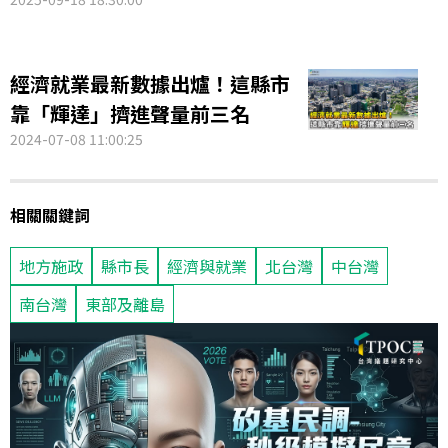
經濟就業最新數據出爐！這縣市
靠「輝達」擠進聲量前三名
2024-07-08 11:00:25
相關關鍵詞
地方施政
縣市長
經濟與就業
北台灣
中台灣
南台灣
東部及離島