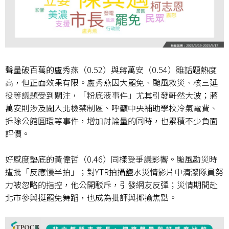
聲量破百萬的盧秀燕（
0.52
）與蔣萬安（
0.54
）雖話題熱度
高，但正面效果有限。盧秀燕因大罷免、颱風救災、核三延
役等議題受到關注，「粉底液事件」尤其引發軒然大波；蔣
萬安則涉及闖入北檢禁制區、呼籲中央補助學校冷氣電費、
拆除公館圓環等事件，增加討論量的同時，也累積不少負面
評價。
好感度墊底的黃偉哲（
0.46
）同樣受爭議影響。颱風勘災時
遭批「反應慢半拍」；對
YTR
拍攝鹽水災情影片中清潔隊員努
力被忽略的指控，他公開駁斥，引發網友反彈；災情期間赴
北市參與挺罷免舞蹈，也成為批評與揶揄焦點。