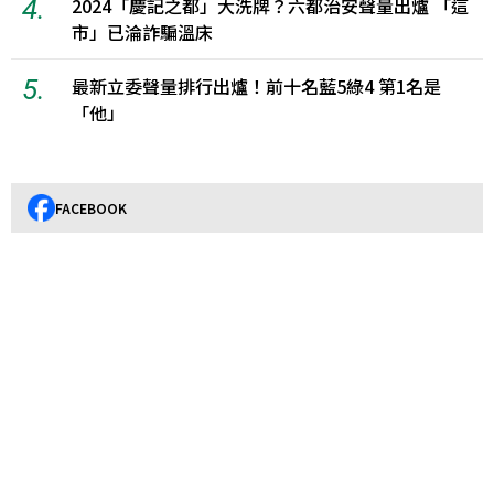
4.
2024「慶記之都」大洗牌？六都治安聲量出爐 「這
市」已淪詐騙溫床
5.
最新立委聲量排行出爐！前十名藍5綠4 第1名是
「他」
FACEBOOK