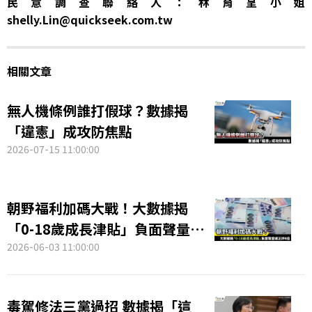
民意調查聯絡人：林育呈小姐
shelly.Lin@quickseek.com.tw
相關文章
無人機條例誰打假球？數據揭
「違憲」成攻防焦點
2026-07-15 11:00:00
朝野福利加碼大戰！大數據揭
「0-18歲成長津貼」負面聲量達
正評4倍
2026-06-03 11:00:00
毒駕修法三黨過招 數據揭「這