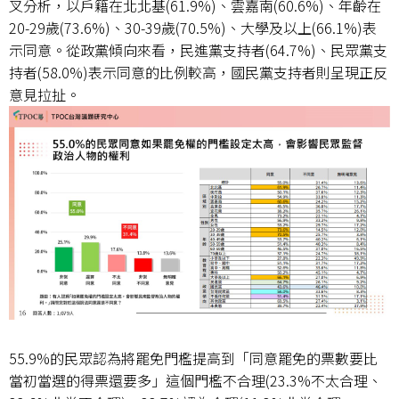
叉分析，以戶籍在北北基(61.9%)、雲嘉南(60.6%)、年齡在
20-29歲(73.6%)、30-39歲(70.5%)、大學及以上(66.1%)表
示同意。從政黨傾向來看，民進黨支持者(64.7%)、民眾黨支
持者(58.0%)表示同意的比例較高，國民黨支持者則呈現正反
意見拉扯。
55.9%的民眾認為將罷免門檻提高到「同意罷免的票數要比
當初當選的得票還要多」這個門檻不合理(23.3%不太合理、