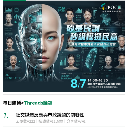
每日熱議
>
國際政治
1.
中菲南海民主礁爭議升溫，美國表態拒絕中國措施
12小時聲量=2,278