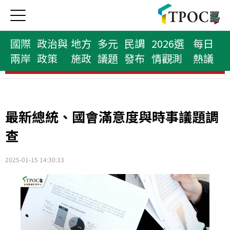
國際
政治與
地方
多元
民調
2026選
每日
兩岸
政策
施政
議題
發布
情觀測
熱議
縣市首長榜
最新總統、國會滿意度與時事議題調
查
2025-01-15 14:30:33