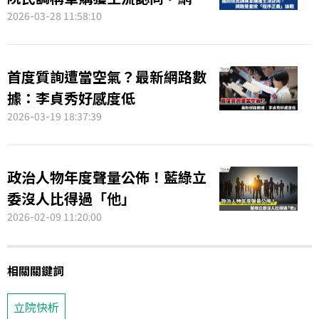
聲量掀「程序正義」論戰
2026-03-28 11:58:10
首度質詢遭當空氣？最新網路數
據：李貞秀好感度低
2026-03-19 18:37:39
政治人物年度聲量公佈！藍綠立
委沒人比得過「他」
2026-02-09 11:20:00
相關關鍵詞
立院快析