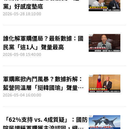
黨」好感度墊底
2026-05-28 18:10:00
誰化解軍購僵局？最新數據：國
民黨「這1人」聲量最高
2026-05-08 15:40:00
軍購案掀內鬥風暴？數據拆解：
藍營同溫層「挺韓國瑜」聲量大
勝黨中央
2026-05-04 16:00:00
「62%支持 vs. 4成質疑」：國防
院民調稱軍購獲主流認同，網路