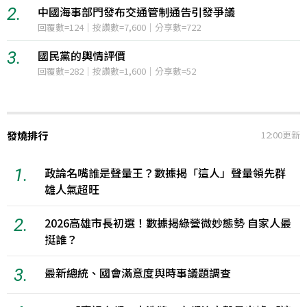
2.
日本防衛省2027年度預算計畫創新高
12小時聲量=800
3.
烏克蘭與俄羅斯之間的無人機攻擊與反擊
12小時聲量=304
發燒排行
12:00更新
1.
政論名嘴誰是聲量王？數據揭「這人」聲量領先群
雄人氣超旺
2.
2026高雄市長初選！數據揭綠營微妙態勢 自家人最
挺誰？
3.
最新總統、國會滿意度與時事議題調查