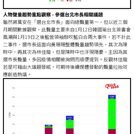
人物聲量趨勢重點觀察 - 參選台北市長相關議題
雖然蔣萬安在「選台北市長」面向總聲量第一，但以近三個
月期間數據觀察，此聲量主要來自1月12日韓國瑜台北簽書會
風潮與1月19日之後藍營領袖鼓吹藍白合兩大事件，若不計此
二事件，選市長這面向黃珊珊整體聲量趨勢領先，其次為陳
時中，再其次為林佳龍，但是陳時中也浮現隱憂，主因為其
選市長聲量，多因疫情相關被詢問而順便提到。反觀林佳龍
若是可藉由大議題發威，可期待後續媒體發動的聲量拉抬效
應創造熱議。