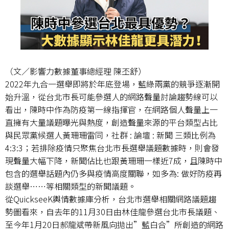
（文／影響力數據董事總經理 陳丕舒）
2022年九合一選舉即將於年底登場，藍綠兩黨的競爭逐漸開
始升溫，從台北市長可能參選人的網路聲量討論趨勢線可以
看出，陳時中作為防疫第一線指揮官，在網路個人聲量上一
直擁有大量議題曝光與熱度，創造聲量來源的平台類型占比
與民眾黨候選人黃珊珊雷同，社群 : 論壇 : 新聞 三類比例為
4:3:3；若排除疫情只聚焦台北市長選舉議題數據時，則會發
現聲量大幅下降，新聞佔比也跟黃珊珊一樣近7成，且陳時中
包含的選舉話題內仍多與疫情高度關聯，如多為: 做好防疫再
談選舉……等相關類型的新聞議題。
從QuickseeK輿情數據庫分析，台北市選舉相關網路議題趨
勢圖看來，自去年的11月30日由林佳龍參選台北市長議題、
至今年1月20日郝龍斌帶新風向拋出”藍白合”所創造的網路