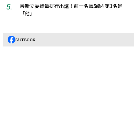
5.
最新立委聲量排行出爐！前十名藍5綠4 第1名是
「他」
FACEBOOK