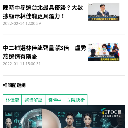
陳時中參選台北最具優勢？大數
據顯示林佳龍更具潛力！
2022-02-14 12:00:59
中二補選林佳龍聲量漲3倍 盧秀
燕選情有隱憂
2022-01-11 15:00:31
相關關鍵詞
林佳龍
選情解讀
陳時中
立院快析