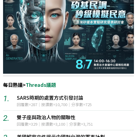
每日熱議
>
Threads議題
1.
SARS時期的處置方式引發討論
回覆數=287｜按讚數=10,700｜分享數=725
2.
雙子座與政治人物的關聯性
回覆數=329｜按讚數=3,100｜分享數=3,751
美國解密文件揭示中國對台灣的軍事計劃