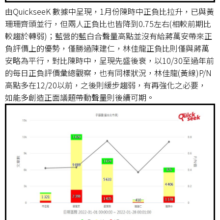
由QuickseeK 數據中呈現，1月份陳時中正負比拉升，已與黃
珊珊齊頭並行，但兩人正負比也皆降到0.75左右(相較前期比
較趨於轉弱)；藍營的藍白合聲量高點並沒有給蔣萬安帶來正
負評價上的優勢，僅勝過陳建仁，林佳龍正負比則僅與蔣萬
安略為平行，對比陳時中，呈現先盛後衰，以10/30至過年前
的每日正負評價彙總觀察，也有同樣狀況，林佳龍(黃線)P/N
高點多在12/20以前，之後則緩步趨弱，有再強化之必要，
如能多創造正面議題帶動聲量則後續可期。