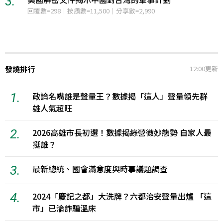
3.
回覆數=298｜按讚數=11,500｜分享數=2,990
發燒排行
12:00更新
1.
政論名嘴誰是聲量王？數據揭「這人」聲量領先群
雄人氣超旺
2.
2026高雄市長初選！數據揭綠營微妙態勢 自家人最
挺誰？
3.
最新總統、國會滿意度與時事議題調查
4.
2024「慶記之都」大洗牌？六都治安聲量出爐 「這
市」已淪詐騙溫床