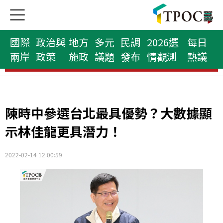
國際
政治與
地方
多元
民調
2026選
每日
兩岸
政策
施政
議題
發布
情觀測
熱議
縣市首長榜
陳時中參選台北最具優勢？大數據顯
示林佳龍更具潛力！
2022-02-14 12:00:59