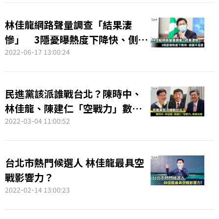
林佳龍網路聲量調查「結果淒
慘」 3隱憂曝熱度下降快、側翼
不喜愛
2022-06-17 13:00:24
民進黨該派誰戰台北？陳時中、
林佳龍、陳建仁「空戰力」數據
出爐
2022-03-04 11:00:52
台北市熱門候選人 林佳龍最具空
戰影響力？
2022-02-14 13:00:23