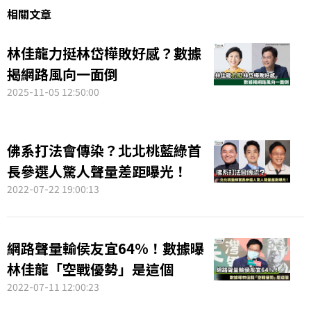
相關文章
林佳龍力挺林岱樺敗好感？數據
揭網路風向一面倒
2025-11-05 12:50:00
佛系打法會傳染？北北桃藍綠首
長參選人驚人聲量差距曝光！
2022-07-22 19:00:13
網路聲量輸侯友宜64%！數據曝
林佳龍「空戰優勢」是這個
2022-07-11 12:00:23