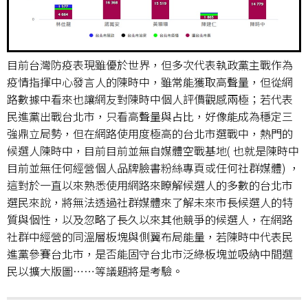
目前台灣防疫表現雖優於世界，但多次代表執政黨主戰作為
疫情指揮中心發言人的陳時中，雖常能獲取高聲量，但從網
路數據中看來也讓網友對陳時中個人評價觀感兩極；若代表
民進黨出戰台北市，只看高聲量與占比，好像能成為穩定三
強鼎立局勢，但在網路使用度極高的台北市選戰中，熱門的
候選人陳時中，目前目前並無自媒體空戰基地( 也就是陳時中
目前並無任何經營個人品牌臉書粉絲專頁或任何社群媒體) ，
這對於一直以來熟悉使用網路來瞭解候選人的多數的台北市
選民來說，將無法透過社群媒體來了解未來市長候選人的特
質與個性，以及忽略了長久以來其他競爭的候選人，在網路
社群中經營的同溫層板塊與側翼布局能量，若陳時中代表民
進黨參賽台北市，是否能固守台北市泛綠板塊並吸納中間選
民以擴大版圖……等議題將是考驗。