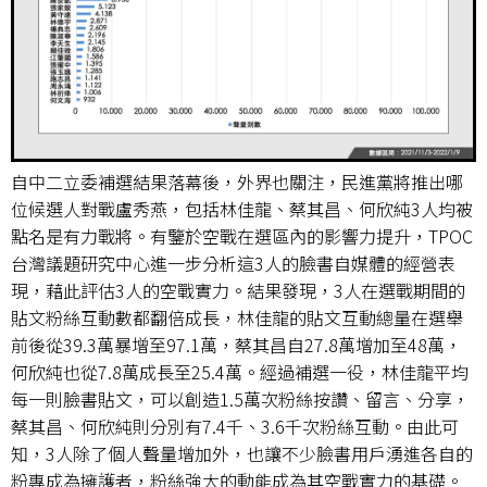
自中二立委補選結果落幕後，外界也關注，民進黨將推出哪
位候選人對戰盧秀燕，包括林佳龍、蔡其昌、何欣純3人均被
點名是有力戰將。有鑒於空戰在選區內的影響力提升，TPOC
台灣議題研究中心進一步分析這3人的臉書自媒體的經營表
現，藉此評估3人的空戰實力。結果發現，3人在選戰期間的
貼文粉絲互動數都翻倍成長，林佳龍的貼文互動總量在選舉
前後從39.3萬暴增至97.1萬，蔡其昌自27.8萬增加至48萬，
何欣純也從7.8萬成長至25.4萬。經過補選一役，林佳龍平均
每一則臉書貼文，可以創造1.5萬次粉絲按讚、留言、分享，
蔡其昌、何欣純則分別有7.4千、3.6千次粉絲互動。由此可
知，3人除了個人聲量增加外，也讓不少臉書用戶湧進各自的
粉專成為擁護者，粉絲強大的動能成為其空戰實力的基礎。