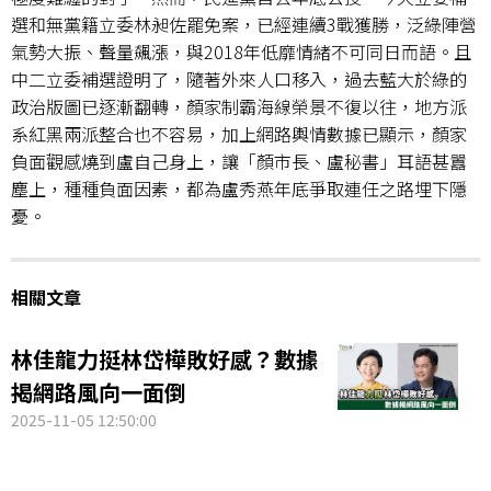
選和無黨籍立委林昶佐罷免案，已經連續3戰獲勝，泛綠陣營
氣勢大振、聲量飆漲，與2018年低靡情緒不可同日而語。且
中二立委補選證明了，隨著外來人口移入，過去藍大於綠的
政治版圖已逐漸翻轉，顏家制霸海線榮景不復以往，地方派
系紅黑兩派整合也不容易，加上網路輿情數據已顯示，顏家
負面觀感燒到盧自己身上，讓「顏市長、盧秘書」耳語甚囂
塵上，種種負面因素，都為盧秀燕年底爭取連任之路埋下隱
憂。
相關文章
林佳龍力挺林岱樺敗好感？數據
揭網路風向一面倒
2025-11-05 12:50:00