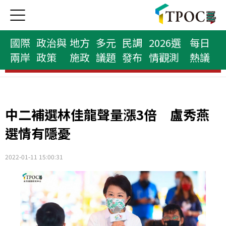
國際
政治與
地方
多元
民調
2026選
每日
兩岸
政策
施政
議題
發布
情觀測
熱議
府院首長榜
中二補選林佳龍聲量漲3倍 盧秀燕
選情有隱憂
2022-01-11 15:00:31