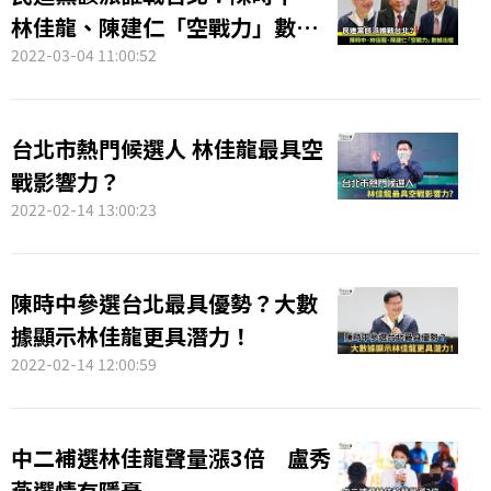
林佳龍、陳建仁「空戰力」數據
出爐
2022-03-04 11:00:52
台北市熱門候選人 林佳龍最具空
戰影響力？
2022-02-14 13:00:23
陳時中參選台北最具優勢？大數
據顯示林佳龍更具潛力！
2022-02-14 12:00:59
中二補選林佳龍聲量漲3倍 盧秀
燕選情有隱憂