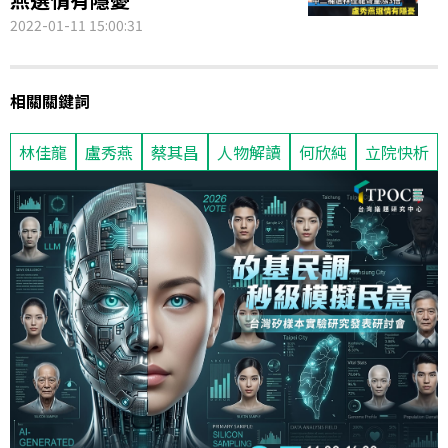
2022-01-11 15:00:31
相關關鍵詞
林佳龍
盧秀燕
蔡其昌
人物解讀
何欣純
立院快析