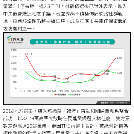
量攀升1倍有餘，達2.3千則。林靜儀選後已對外表示，進入
中央後會續追相關爭議，若盧秀燕不積極佈局網路社群戰
場，預判該議題仍將持續延燒，成為年底市長連任保衛戰的
攻防題材之一。
2018地方選舉，盧秀燕憑藉「韓流」帶動和國民黨派系整合
成功，以82.79萬高票大敗時任民進黨候選人林佳龍，雙方票
數差距高達20餘萬票，更因其任內鮮少負評，被綠營評價為
極度難纏的對手。然而，民進黨自去年底公投、今天立委補