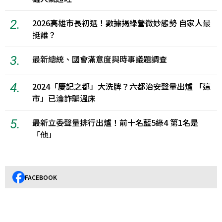
2.
2026高雄市長初選！數據揭綠營微妙態勢 自家人最
挺誰？
3.
最新總統、國會滿意度與時事議題調查
4.
2024「慶記之都」大洗牌？六都治安聲量出爐 「這
市」已淪詐騙溫床
5.
最新立委聲量排行出爐！前十名藍5綠4 第1名是
「他」
FACEBOOK