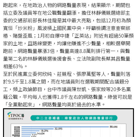
跑起來，在地政治人物的網路聲量表現，結果顯示，期間包
括立委及議員等在地公職聲量翻漲，擔任林靜儀競選總部主
委的交通部前部長林佳龍是其中最大亮點，包括12月初為顏
寬恒「炒米粉」風波槓上國民黨中央，呼籲檢調注意查察綁
樁、賭盤歪風；1月初自爆中捷「正英站」附近有超過50筆顏
家的土地，且路線變更，均讓他賺進不少聲量，相較選舉開
跑前，網路聲量暴漲3倍，聲量高達8.8萬則排行第一，與聲
量第二名的林靜儀競選後援會長、立法院副院長蔡其昌聲量
相差63％。
至於民進黨立委何欣純、莊競程、張廖萬堅等人，聲量則落
於9.5千至1.8萬之間，而在地議員則在選戰期間配合議題分
工，頻上政論節目，台中市議員陳世凱、張家銨等20多名黨
籍公職，平均每人也獲得1.8千左右的網路聲量，綠營可說是
「全黨動起來」，網路聲量均高於過去的水準。