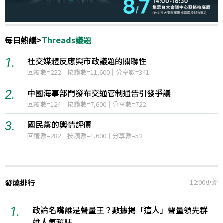
每日熱議
>
Threads議題
1.
中菲南海民主礁爭議升溫，美國表態拒絕中國
12小時聲量=2,278
2.
日本防衛省2027年度預算計畫創新高
12小時聲量=800
3.
烏克蘭與俄羅斯之間的無人機攻擊與反擊
12小時聲量=304
發燒排行
12:00更新
1.
政論名嘴誰是聲量王？數據揭「這人」聲量領先群
雄人氣超旺