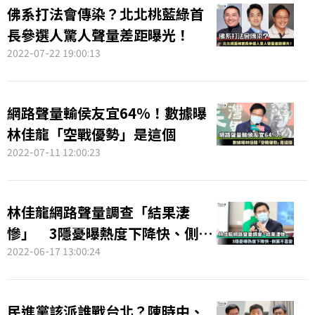
佛系打法會傳染？北北桃藍綠首
長參選人驚人聲量差距曝光！
2022-07-22 19:00:13
網路聲量輸侯友宜64%！數據曝
林佳龍「空戰優勢」是這個
2022-07-11 12:00:23
林佳龍網路聲量調查「結果淒
慘」 3隱憂曝熱度下降快、側翼
不喜愛
2022-06-17 13:00:24
民進黨該派誰戰台北？陳時中、