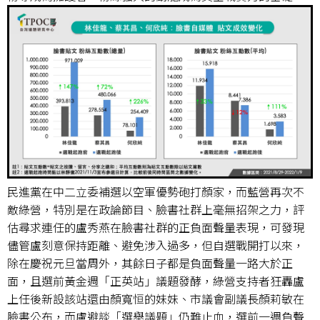
民進黨在中二立委補選以空軍優勢砲打顏家，而藍營再次不
敵綠營，特別是在政論節目、臉書社群上毫無招架之力，評
估尋求連任的盧秀燕在臉書社群的正負面聲量表現，可發現
儘管盧刻意保持距離、避免涉入過多，但自選戰開打以來，
除在慶祝元旦當周外，其餘日子都是負面聲量一路大於正
面，且選前黃金週「正英站」議題發酵，綠營支持者狂轟盧
上任後新設該站還由顏寬恒的妹妹、市議會副議長顏莉敏在
臉書公布，而盧避談「選舉議題」仍難止血，選前一週負聲