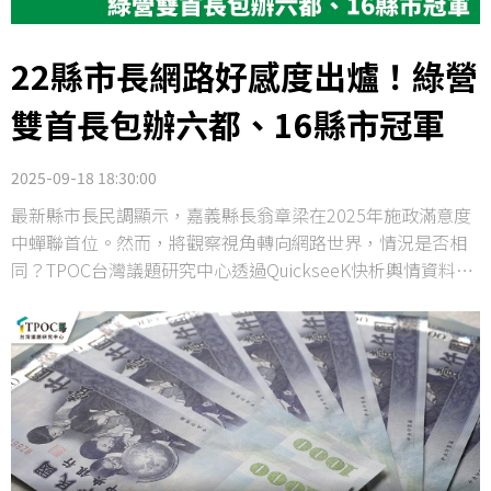
22縣市長網路好感度出爐！綠營
雙首長包辦六都、16縣市冠軍
2025-09-18 18:30:00
最新縣市長民調顯示，嘉義縣長翁章梁在2025年施政滿意度
中蟬聯首位。然而，將觀察視角轉向網路世界，情況是否相
同？TPOC台灣議題研究中心透過QuickseeK快析輿情資料
庫，分析22位縣市首長近半年的網路聲量與好感度。結果顯
示，六都冠軍由高雄市長陳其邁拿下，非六都則由嘉義縣長
翁章梁稱霸，兩人雙雙包辦六都與16縣市的好感度第一，展
現綠營執政縣市在網路聲量場域的受到民眾的支持。