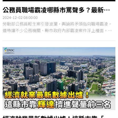
公務員職場霸凌哪縣市罵聲多？最新數
據：藍營執政市包辦六都負聲量前三名
2024-12-02 08:00:00
勞動部公務員輕生案引發波瀾，輿論將矛頭指向職場霸凌，
連帶讓不少公務機關、縣市政府內部霸凌案件浮上檯面，引
發社會大眾高度矚目，全台被這股「大檢討」旋風圍繞。攤
開新聞報導，不少縣市政府都傳出職場霸凌爭議，尤其是發
生在六都的案件備受關注，但究竟哪個縣市吸引最多砲火猛
轟？