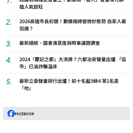
1.
雄人氣超旺
2.
2026高雄市長初選！數據揭綠營微妙態勢 自家人最
挺誰？
3.
最新總統、國會滿意度與時事議題調查
4.
2024「慶記之都」大洗牌？六都治安聲量出爐 「這
市」已淪詐騙溫床
5.
最新立委聲量排行出爐！前十名藍5綠4 第1名是
「他」
FACEBOOK