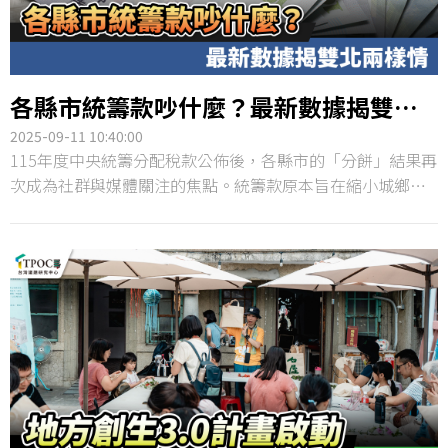
各縣市統籌款吵什麼？最新數據揭雙北
兩樣情
2025-09-11 10:40:00
115年度中央統籌分配稅款公佈後，各縣市的「分餅」結果再
次成為社群與媒體關注的焦點。統籌款原本旨在縮小城鄉差
距、支持地方公共建設與社福支出，但實際分配金額往往引
發比較與討論，也伴隨民眾「人口多卻分得少」的抱怨。
TPOC台灣議題研究中心透過QuickseeK快析輿情資料庫觀測
22縣市的討論聲量，並將其與統籌款人均配額交叉比對，發
現人均配額相差近一倍的雙北縣市，討論度皆佔據前二位
置，但台北延伸出「錢多還要冷氣費」的爭議，新北則出現
「人多卻分得少」的聲浪，形成雙北兩樣情。