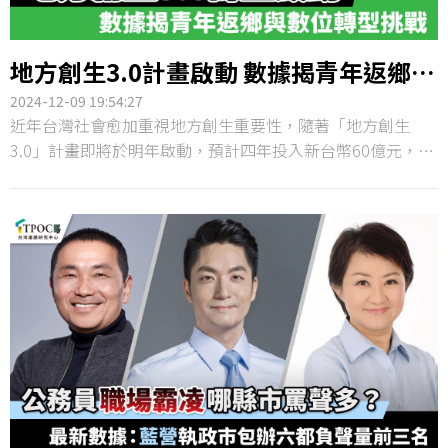
地方創生3.0計畫啟動 數據揭青年返鄉與
數位轉型挑戰
2024-12-09 19:54:27
近年台灣社會愈加重視地方創生重要性，隨著「地方創生
3.0」計畫即將於明年啟動，預計四年投入新台幣60億元，地
方創生政策將聚焦於培育在地青年、促進跨域合作與深化國
際連結，不僅著眼整合更多資源以支援地方發展，也強調引
導青年回流和社區參與的重要性。TPOC台灣議題研究中心透
過QuickseeK快析輿情資料庫，分析今年以來網路對於全台
22縣市地方創生的網路聲量。