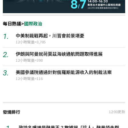
每日熱議
>
國際政治
1.
中美制裁戰再起，川習會前景堪憂
12小時聲量=3,785
2.
伊朗與阿曼就荷莫茲海峽通航問題取得進展
12小時聲量=398
3.
美國參議院通過針對俄羅斯能源收入的制裁法案
12小時聲量=116
發燒排行
12:00更新
政論名嘴誰是聲量王？數據揭「這人」聲量領先群