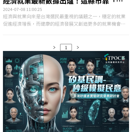
經濟就業最新數據出爐！這縣市靠「輝
達」擠進聲量前三名
2024-07-08 11:00:25
經濟與就業向來是台灣選民最重視的議題之一，穩定的就業
促進經濟增長，而健康的經濟發展又創造更多的就業機會，
兩者共同作用，才能促進社會穩定、國家持續成長。為了解
析台灣縣市政府推動的經濟與就業是否讓民眾有感，TPOC台
灣議題研究中心透過QuickseeK快析輿情資料庫，分析近3個
1
月來非六都的16個縣市的網路聲量與好感度。