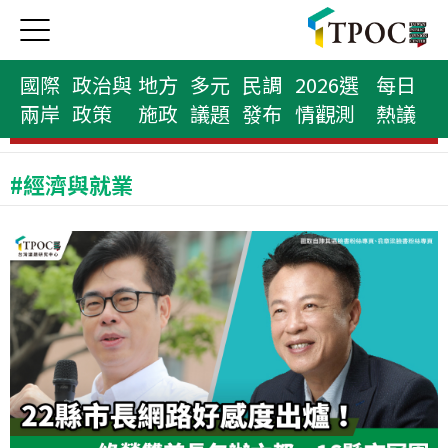
國際
政治與
地方
多元
民調
2026選
每日
兩岸
政策
施政
議題
發布
情觀測
熱議
縣市首長榜
#經濟與就業