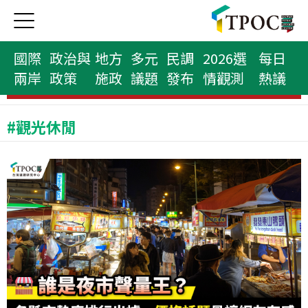
國際
政治與
地方
多元
民調
2026選
每日
兩岸
政策
施政
議題
發布
情觀測
熱議
縣市首長榜
#觀光休閒