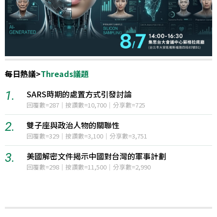
每日熱議
>
Threads議題
1.
中美制裁戰再起，川習會前景堪憂
5
12小時聲量=3,785
2.
伊朗與阿曼就荷莫茲海峽通航問題取
1
12小時聲量=398
事計劃
3.
美國參議院通過針對俄羅斯能源收入
90
12小時聲量=116