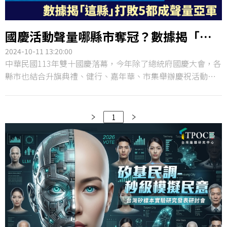
國慶活動聲量哪縣市奪冠？數據揭「這
縣」打敗5都成聲量亞軍
2024-10-11 13:20:00
中華民國113年雙十國慶落幕，今年除了總統府國慶大會，各
縣市也結合升旗典禮、健行、嘉年華、市集舉辦慶祝活動。
TPOC台灣議題研究中心也蒐集全台22縣市對於國慶活動的網
路聲量，了解究竟哪個縣市的國慶慶祝活動最有特色、獲得
最高網路討論度？
1