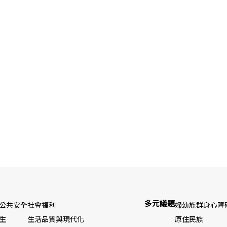
多元議題
公共安全
社會福利
婦幼族群
身心障
生
生活品質與現代化
原住民族