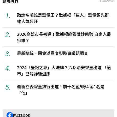
發燒排行
12:00更新
1.
政論名嘴誰是聲量王？數據揭「這人」聲量領先群
雄人氣超旺
2.
2026高雄市長初選！數據揭綠營微妙態勢 自家人最
挺誰？
3.
最新總統、國會滿意度與時事議題調查
4.
2024「慶記之都」大洗牌？六都治安聲量出爐 「這
市」已淪詐騙溫床
5.
最新立委聲量排行出爐！前十名藍5綠4 第1名是
「他」
FACEBOOK