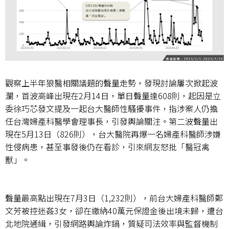
觀察上半年狼醫相關議題的聲量走勢，發現討論屢次掀起波
瀾，首波高峰出現在
2
月
14
日，單日聲量達
608
則，起因是立
委徐巧芯發文提及一起台大醫師性騷擾事件，指涉案人仍擔
任台灣婦產科醫學會理事長，引發輿論關注。第二波聲量出
現在
5
月
13
日（
826
則），台大醫院再爆一名婦產科醫師涉嫌
性侵病患，甚至事發後仍在看診，引來網友怒批「醫冠禽
獸」。
聲量最高點出現在
7
月
3
日（
1,232
則），前台大婦產科醫師鄭
文芳被控迷姦
3
女，卻在繳納
40
萬元保證金後出境未歸，遭台
北地院通緝，引發網路輿論炸鍋，質疑司法效率與監督機制