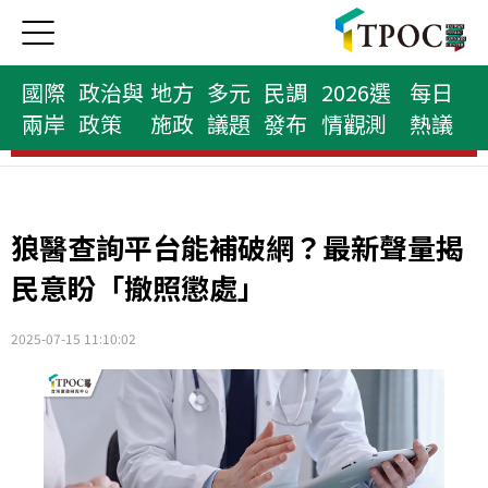
國際
政治與
地方
多元
民調
2026選
每日
兩岸
政策
施政
議題
發布
情觀測
熱議
民意代表榜
狼醫查詢平台能補破網？最新聲量揭
民意盼「撤照懲處」
2025-07-15 11:10:02