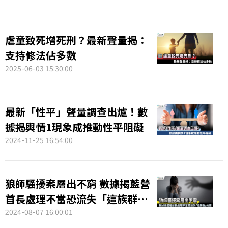
虐童致死增死刑？最新聲量揭：
支持修法佔多數
2025-06-03 15:30:00
最新「性平」聲量調查出爐！數
據揭輿情1現象成推動性平阻礙
2024-11-25 16:54:00
狼師騷擾案層出不窮 數據揭藍營
首長處理不當恐流失「這族群」
的票
2024-08-07 16:00:01