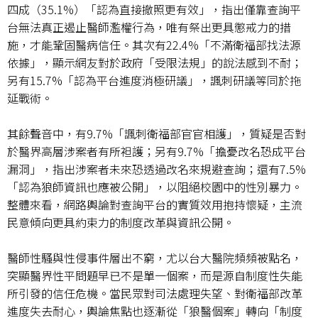
四成（
35.1%
）「認為直接撤照更有效」，指出僅靠查詢平
台無法真正遏止醫師濫權行為，唯有祭出更具懲戒力的措
施，才能鞏固醫病信任。其次有
22.4%
「不滿衛福部找法源
依據」，顯示網友對於政府「受限法規」的說法感到不耐；
另有
15.7%
「認為平台進度消極研議」，諷刺研議等同於拖
延戰術。
其餘聲音中，有
9.7%
「諷刺衛福部官官相護」，質疑是否對
於醫界高層涉案者有所袒護；另有
9.7%
「擔憂改名恐成平台
漏洞」，指出涉案者未來恐透過改名來規避查詢；還有
7.5%
「認為狼師資訊也應被公開」，以阻絕校園中的性別暴力。
整體來看，網路輿論對查詢平台的實質效用抱持懷疑，主流
民意傾向更具約束力的制度改革與資訊公開。
醫師性騷與性侵事件層出不窮，尤以台大醫院頻頻被點名，
突顯醫界性平問題早已不是單一個案，而是源自制度性失能
所引發的信任危機。當民眾對司法處理失望、對衛福部改革
進度失去耐心，輿論焦點也逐漸從「狼醫個案」轉向「制度