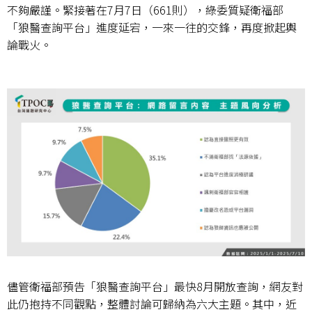
不夠嚴謹。緊接著在
7
月
7
日（
661
則），綠委質疑衛福部
「狼醫查詢平台」進度延宕，一來一往的交鋒，再度掀起輿
論戰火。
儘管衛福部預告「狼醫查詢平台」最快
8
月開放查詢，網友對
此仍抱持不同觀點，整體討論可歸納為六大主題。其中，近