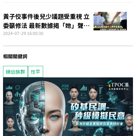
黃子佼事件後兒少議題受重視 立
委籲修法 最新數據揭「她」聲量
最高
2024-07-29 16:00:30
相關關鍵詞
婦幼族群
性平