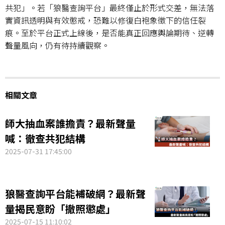
共犯」。若「狼醫查詢平台」最終僅止於形式交差，無法落
實資訊透明與有效懲戒，恐難以修復白袍象徵下的信任裂
痕。至於平台正式上線後，是否能真正回應輿論期待、逆轉
聲量風向，仍有待持續觀察。
相關文章
師大抽血案誰擔責？最新聲量
喊：徹查共犯結構
2025-07-31 17:45:00
狼醫查詢平台能補破網？最新聲
量揭民意盼「撤照懲處」
2025-07-15 11:10:02