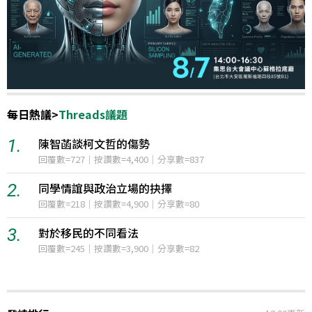
每日熱議
>
Threads議題
1.
陳智菡談柯文哲的傷勢
回覆數=727｜按讚數=4,400｜分享數=837
2.
同學情誼與政治立場的抉擇
回覆數=218｜按讚數=4,900｜分享數=80
3.
對於移民的不同看法
回覆數=245｜按讚數=3,900｜分享數=82