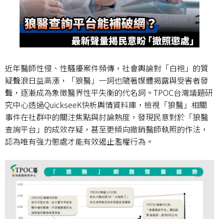
近年醫師性侵、性騷擾案件頻傳，社會輿論對「白袍」的質
疑聲浪日益高漲，「狼醫」一詞也隨著媒體揭露與受害者發
聲，逐漸成為象徵醫界性平失衡的代名詞。
TPOC
台灣議題研
究中心透過
QuickseeK
快析輿情資料庫，檢視「狼醫」相關
事件在社群中的關注焦點與討論熱度，發現民意對於「狼醫
查詢平台」的成效存疑，甚至更傾向撤銷醫師執照的作法，
認為唯有強力懲處才能有效遏止濫權行為。