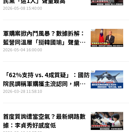
民黨「這1人」聲量最高
2026-05-08 15:40:00
軍購案掀內鬥風暴？數據拆解：
藍營同溫層「挺韓國瑜」聲量大
勝黨中央
2026-05-04 16:00:00
「62%支持 vs. 4成質疑」：國防
院民調稱軍購獲主流認同，網路
聲量掀「程序正義」論戰
2026-03-28 11:58:10
首度質詢遭當空氣？最新網路數
據：李貞秀好感度低