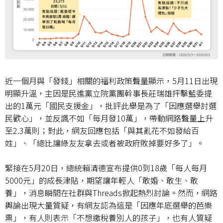
近一個月與「發錢」相關的福利政策聲量顯示，
5
月
11
日出現
明顯升溫，主因是民進黨立院黨團幹事長莊瑞雄抨擊藍委提
出的
1
萬元「國民支援金」，批評此舉是為了「因應選舉討選
民歡心」，並反諷不如「每月發
10
萬」，帶動網路聲量上升
至
2.3
萬則；對此，網友回應包括「與其亂花不如發給百
姓」、「總比讓綠友友拿去或者被政府敗掉要好多了」。
緊接在
5
月
20
日，總統賴清德宣布提供
0
到
18
歲「每人每月
5000
元」的成長津貼，期望讓年輕人「敢婚、敢生、敢
養」，消息瞬間在社群與
Threads
掀起熱烈討論。然而，網路
輿論出現大量質疑，有網友認為這是「因應年底選舉的芭樂
票」，有人則表示「不想繳稅養別人的孩子」，也有人質疑