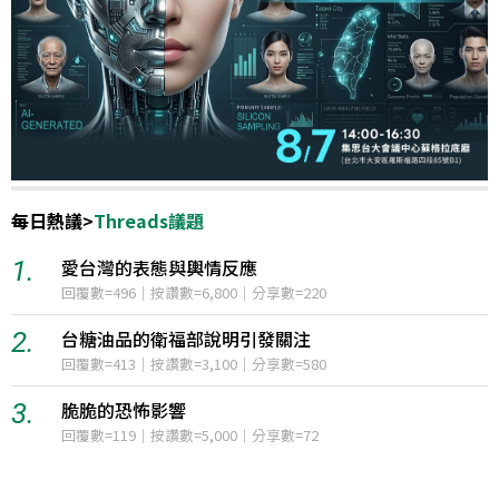
每日熱議
>
Threads議題
1.
愛台灣的表態與輿情反應
回覆數=496｜按讚數=6,800｜分享數=220
2.
台糖油品的衛福部說明引發關注
回覆數=413｜按讚數=3,100｜分享數=580
3.
脆脆的恐怖影響
回覆數=119｜按讚數=5,000｜分享數=72