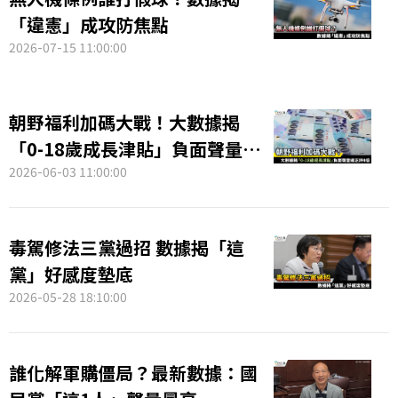
「違憲」成攻防焦點
2026-07-15 11:00:00
朝野福利加碼大戰！大數據揭
「0-18歲成長津貼」負面聲量達
正評4倍
2026-06-03 11:00:00
毒駕修法三黨過招 數據揭「這
黨」好感度墊底
2026-05-28 18:10:00
誰化解軍購僵局？最新數據：國