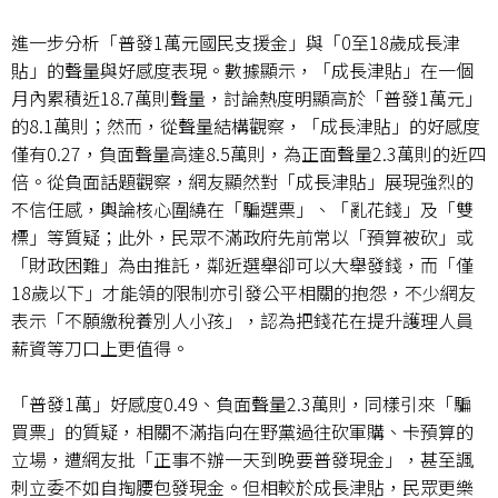
進一步分析「普發
1
萬元國民支援金」與「
0
至
18
歲成長津
貼」的聲量與好感度表現。數據顯示，「成長津貼」在一個
月內累積近
18.7
萬則聲量，討論熱度明顯高於「普發
1
萬元」
的
8.1
萬則；然而，從聲量結構觀察，「成長津貼」的好感度
僅有
0.27
，負面聲量高達
8.5
萬則，為正面聲量
2.3
萬則的近四
倍。從負面話題觀察，網友顯然對「成長津貼」展現強烈的
不信任感，輿論核心圍繞在「騙選票」、「亂花錢」及「雙
標」等質疑；此外，民眾不滿政府先前常以「預算被砍」或
「財政困難」為由推託，鄰近選舉卻可以大舉發錢，而「僅
18
歲以下」才能領的限制亦引發公平相關的抱怨，不少網友
表示「不願繳稅養別人小孩」，認為把錢花在提升護理人員
薪資等刀口上更值得。
「普發
1
萬」好感度
0.49
、負面聲量
2.3
萬則，同樣引來「騙
買票」的質疑，相關不滿指向在野黨過往砍軍購、卡預算的
立場，遭網友批「正事不辦一天到晚要普發現金」，甚至諷
刺立委不如自掏腰包發現金。但相較於成長津貼，民眾更樂