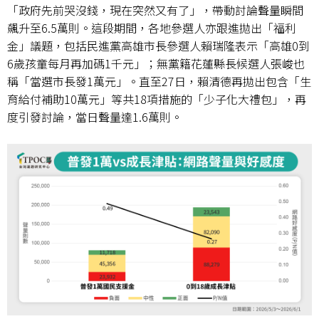
「政府先前哭沒錢，現在突然又有了」，帶動討論聲量瞬間
飆升至
6.5
萬則。這段期間，各地參選人亦跟進拋出「福利
金」議題，包括民進黨高雄市長參選人賴瑞隆表示「高雄
0
到
6
歲孩童每月再加碼
1
千元」；無黨籍花蓮縣長候選人張峻也
稱「當選市長發
1
萬元」。直至
27
日，賴清德再拋出包含「生
育給付補助
10
萬元」等共
18
項措施的「少子化大禮包」，再
度引發討論，當日聲量達
1.6
萬則。