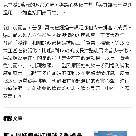
見普發
1
萬元的政策通過，輿論心態傾向於「與其讓預算遭到
濫用，不如直接回饋百姓」。
就目前而言，普發
1
萬元已通過一讀程序但尚未排審，成長津
貼則尚未進入立法進程。從輿情的角度觀察，正值大選年，
各類「發錢」相關的政策極易被貼上「買票」標籤，導致政
策正當性被弱化。比起
0
到
18
歲的成長津貼能否改善少子化，
民眾顯然更在乎的是政策「是否存在政治動機」以及「資金
從何而來」。此現象顯示，當民眾開始對於一系列福利補助
感到麻木，屆時再多的加碼不僅難以在網路累積好感，反而
招致更多質疑與挑戰。朝野唯有傾聽選民的真實心聲、進行
雙向溝通，才能避免政策背離初衷、淪為民眾口中的「空頭
支票」。
相關文章
無人機條例誰打假球？數據揭