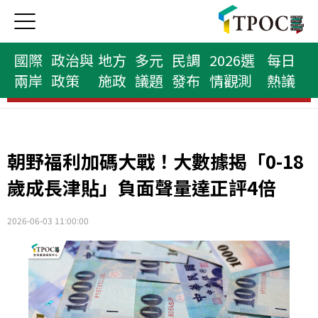
國際
政治與
地方
多元
民調
2026選
每日
兩岸
政策
施政
議題
發布
情觀測
熱議
縣市首長榜
朝野福利加碼大戰！大數據揭「0-18
歲成長津貼」負面聲量達正評4倍
2026-06-03 11:00:00