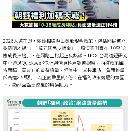
2026
大選在即，藍綠相繼拋出發放現金政策，包括國民黨立
委羅明才提出「
1
萬元國民支援金」；賴清德則宣布「
0
至
18
歲成長津貼」，在網路上掀起正反熱議。
TPOC
台灣議題研究
中心透過
QuickseeK
快析輿情資料庫數據觀察，兩種政策雖
皆面臨「買票」的質疑聲量，但其中「成長津貼」負面聲量
卻高達
8.5
萬則，為正面聲量的
4
倍；在福利政策競逐的氛圍
下，顯然面臨更逆風的輿論阻力。