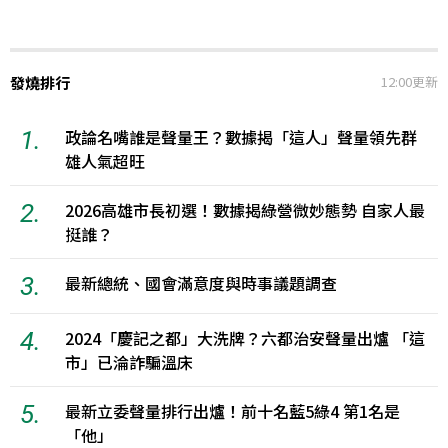
發燒排行
12:00更新
1.
政論名嘴誰是聲量王？數據揭「這人」聲量領先群
雄人氣超旺
2.
2026高雄市長初選！數據揭綠營微妙態勢 自家人最
挺誰？
3.
最新總統、國會滿意度與時事議題調查
4.
2024「慶記之都」大洗牌？六都治安聲量出爐 「這
市」已淪詐騙溫床
5.
最新立委聲量排行出爐！前十名藍5綠4 第1名是
「他」