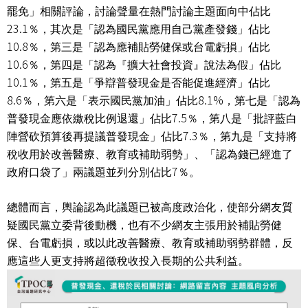
罷免」相關評論，討論聲量在熱門討論主題面向中佔比
23.1
％，其次是「認為國民黨應用自己黨產發錢」佔比
10.8
％，第三是「認為應補貼勞健保或台電虧損」佔比
10.6
％，第四是「認為『擴大社會投資』說法為假」佔比
10.1
％，第五是「爭辯普發現金是否能促進經濟」佔比
8.6
8.1%
％，第六是「表示國民黨加油」佔比
，第七是「認為
7.5
普發現金應依繳稅比例退還」佔比
％，第八是「批評藍白
7.3
陣營砍預算後再提議普發現金」佔比
％，第九是「支持將
稅收用於改善醫療、教育或補助弱勢」、「認為錢已經進了
7
政府口袋了」兩議題並列分別佔比
％。
總體而言，輿論認為此議題已被高度政治化，使部分網友質
疑國民黨立委背後動機，也有不少網友主張用於補貼勞健
保、台電虧損，或以此改善醫療、教育或補助弱勢群體，反
應這些人更支持將超徵稅收投入長期的公共利益。