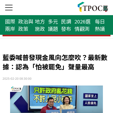
國際
政治與
地方
多元
民調
2026選
每日
兩岸
政策
施政
議題
發布
情觀測
熱議
府院首長榜
藍委喊普發現金風向怎麼吹？最新數
據：認為「怕被罷免」聲量最高
2025-02-20 08:30:00