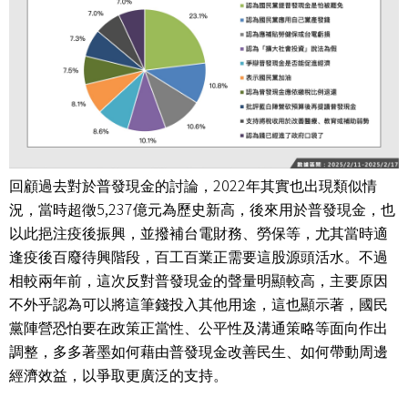
2022
回顧過去對於普發現金的討論，
年其實也出現類似情
5,237
況，當時超徵
億元為歷史新高，後來用於普發現金，也
以此挹注疫後振興，並撥補台電財務、勞保等，尤其當時適
逢疫後百廢待興階段，百工百業正需要這股源頭活水。不過
相較兩年前，這次反對普發現金的聲量明顯較高，主要原因
不外乎認為可以將這筆錢投入其他用途，這也顯示著，國民
黨陣營恐怕要在政策正當性、公平性及溝通策略等面向作出
調整，多多著墨如何藉由普發現金改善民生、如何帶動周邊
經濟效益，以爭取更廣泛的支持。