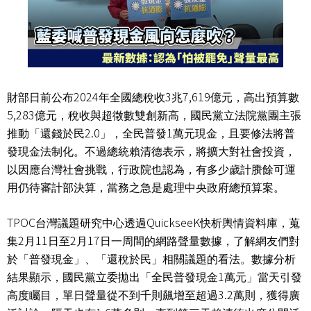
2024
3
7,619
財部日前公布
年全國總稅收
兆
億元，高出預算數
5,283
億元，稅收與超徵數雙創新高，國民黨立法院黨團主張
2.0
1
推動「還錢於民
」，全民普發
萬元現金，且要修法將普
發現金法制化。不過總統賴清德表示，將擴大對社會投資，
以因應台灣社會挑戰，行政院也認為，有多少歲計賸餘可運
用仍待審計部決算，當務之急是處理中央政府總預算案。
TPOC
QuickseeK
台灣議題研究中心透過
快析輿情資料庫，蒐
2
11
2
17
集
月
日至
月
日一周間的網路聲量數據，了解網友們對
於「普發現金」、「還稅於民」相關議題的看法。數據分析
1
結果顯示，國民黨立委拋出「全民普發現金
萬元」當天引發
3.2
高度矚目，單日聲量從不到千則飆增至超過
萬則，獲得廣