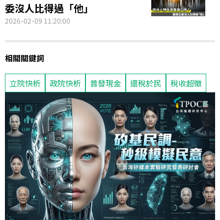
委沒人比得過「他」
2026-02-09 11:20:00
相關關鍵詞
立院快析
政院快析
普發現金
還稅於民
稅收超徵