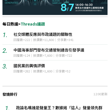
每日熱議
>
Threads議題
1.
中菲南海民主礁爭議升溫，美國表態拒絕中國
12小時聲量=2,278
2.
日本防衛省2027年度預算計畫創新高
12小時聲量=800
3.
烏克蘭與俄羅斯之間的無人機攻擊與反擊
12小時聲量=304
發燒排行
12:00更新
1.
政論名嘴誰是聲量王？數據揭「這人」聲量領先群