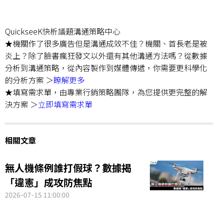
QuickseeK快析議題溝通策略中心
★機關作了很多廣告但是溝通成效不佳？機關、首長老是被
炎上？除了臉書瘋狂發文以外還有其他溝通方法嗎？從數據
分析到溝通策略，從內容製作到媒體傳遞，你需要更科學化
的分析方案 ＞
瞭解更多
★填寫需求單，由專業行銷策略團隊，為您提供更完整的解
決方案 ＞
立即填寫需求單
相關文章
無人機條例誰打假球？數據揭
「違憲」成攻防焦點
2026-07-15 11:00:00