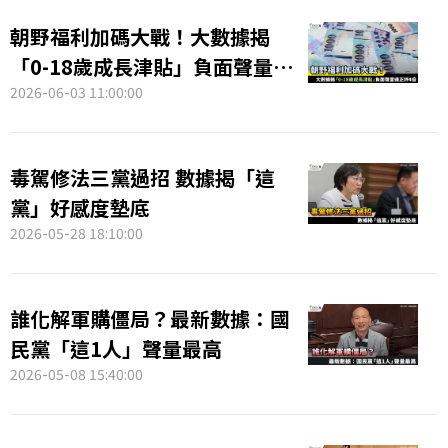
朝野福利加碼大戰！大數據揭
「0-18歲成長津貼」負面聲量達
正評4倍
2026-06-03 11:00:00
毒駕修法三黨過招 數據揭「這
黨」好感度墊底
2026-05-28 18:10:00
誰化解軍購僵局？最新數據：國
民黨「這1人」聲量最高
2026-05-08 15:40:00