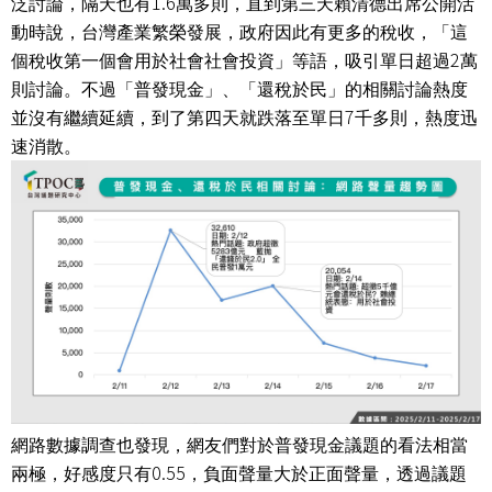
1.6
泛討論，隔天也有
萬多則，直到第三天賴清德出席公開活
動時說，台灣產業繁榮發展，政府因此有更多的稅收，「這
2
個稅收第一個會用於社會社會投資」等語，吸引單日超過
萬
則討論。不過「普發現金」、「還稅於民」的相關討論熱度
7
並沒有繼續延續，到了第四天就跌落至單日
千多則，熱度迅
速消散。
網路數據調查也發現，網友們對於普發現金議題的看法相當
0.55
兩極，好感度只有
，負面聲量大於正面聲量，透過議題