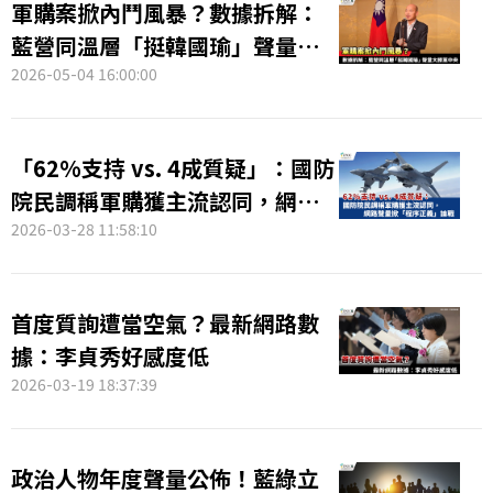
軍購案掀內鬥風暴？數據拆解：
藍營同溫層「挺韓國瑜」聲量大
勝黨中央
2026-05-04 16:00:00
「62%支持 vs. 4成質疑」：國防
院民調稱軍購獲主流認同，網路
聲量掀「程序正義」論戰
2026-03-28 11:58:10
首度質詢遭當空氣？最新網路數
據：李貞秀好感度低
2026-03-19 18:37:39
政治人物年度聲量公佈！藍綠立