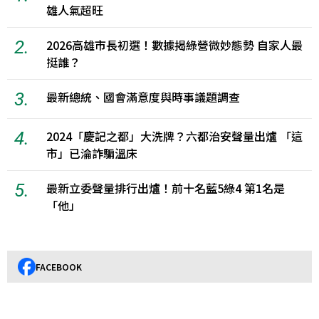
雄人氣超旺
2.
2026高雄市長初選！數據揭綠營微妙態勢 自家人最
挺誰？
3.
最新總統、國會滿意度與時事議題調查
4.
2024「慶記之都」大洗牌？六都治安聲量出爐 「這
市」已淪詐騙溫床
5.
最新立委聲量排行出爐！前十名藍5綠4 第1名是
「他」
FACEBOOK