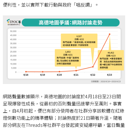
便利性，並以實際下載行動與政府「唱反調」。
網路聲量數據顯示，高德地圖的討論度於
4
月
18
日至
23
日間
呈現爆發性成長，從最初的百則聲量迅速攀升至萬則。事實
上，自
4
月初起，便已有部分使用者在社群分享該軟體在紅綠
燈倒數功能上的精準體驗；討論熱度於
21
日顯著升溫，隨著
部分網友在
Threads
等社群平台發起資安疑慮呼籲，當日聲量