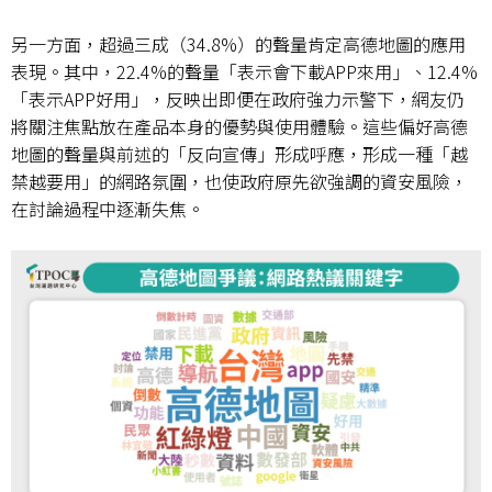
另一方面，超過三成（
34.8%
）的聲量肯定高德地圖的應用
表現。其中，
22.4%
的聲量「表示會下載
APP
來用」、
12.4%
「表示
APP
好用」，反映出即便在政府強力示警下，網友仍
將關注焦點放在產品本身的優勢與使用體驗。這些偏好高德
地圖的聲量與前述的「反向宣傳」形成呼應，形成一種「越
禁越要用」的網路氛圍，也使政府原先欲強調的資安風險，
在討論過程中逐漸失焦。