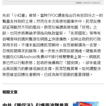
先前「小紅書」被禁，當時
TPOC
調查指出仍有近四分之一的
聲量支持政府立場；然而在本次高德地圖事件中，民眾反應
卻呈現截然不同的風向。群眾在稱讚高德地圖「好用」之
餘，也同步將輿論矛頭指向執政當局，「先禁國家」等帶有
自嘲意味的諷刺聲浪在網路上快速擴散，反映出政府的行政
禁用手段，不僅未能回應民眾期待，反而被解讀為一言堂、
忽視民間需求的展現，進一步放大群眾反感情緒。隨著高德
地圖在
iOS
與
Android
免費
APP
排行榜雙雙衝上第一，網路民
意已然以行動表態；若政府後續再打「國安牌」，卻未能提
出具說服力的數據或論述支撐，民眾恐難買單。如何調整決
策思維並回應社會期待，已成為無可迴避的重要課題。
相關文章
中共《團促法》引爆兩波聲量高