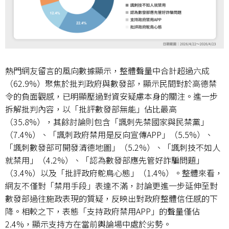
熱門網友留言的風向數據顯示，整體聲量中合計超過六成
（
62.9%
）聚焦於批判政府與數發部，顯示民間對於高德禁
令的負面觀感，已明顯壓過對資安疑慮本身的關注。進一步
拆解批判內容，以「批評數發部無能」佔比最高
（
35.8%
），其餘討論則包含「諷刺先禁國家與民禁黨」
（
7.4%
）、「諷刺政府禁用是反向宣傳
APP
」（
5.5%
）、
「諷刺數發部可開發清德地圖」（
5.2%
）、「諷刺技不如人
就禁用」（
4.2%
）、「認為數發部應先管好詐騙問題」
（
3.4%
）以及「批評政府鴕鳥心態」（
1.4%
）。整體來看，
網友不僅對「禁用手段」表達不滿，討論更進一步延伸至對
數發部過往施政表現的質疑，反映出對政府整體信任感的下
降。相較之下，表態「支持政府禁用
APP
」的聲量僅佔
2.4%
，顯示支持方在當前輿論場中處於劣勢。