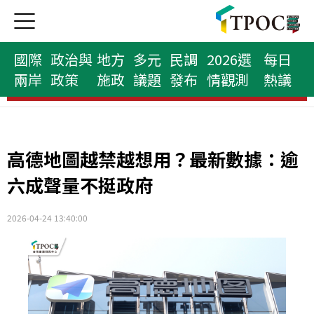
國際
政治與
地方
多元
民調
2026選
每日
兩岸
政策
施政
議題
發布
情觀測
熱議
民意代表榜
高德地圖越禁越想用？最新數據：逾
六成聲量不挺政府
2026-04-24 13:40:00