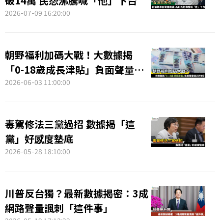
破14萬 民怨沸騰喊「他」下台
2026-07-09 16:20:00
朝野福利加碼大戰！大數據揭
「0-18歲成長津貼」負面聲量達
正評4倍
2026-06-03 11:00:00
毒駕修法三黨過招 數據揭「這
黨」好感度墊底
2026-05-28 18:10:00
川普反台獨？最新數據揭密：3成
網路聲量諷刺「這件事」