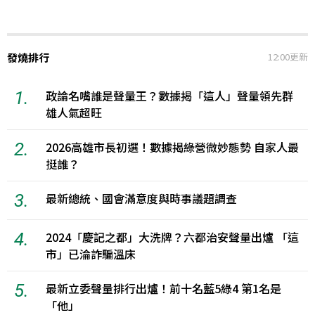
發燒排行
12:00更新
1.
政論名嘴誰是聲量王？數據揭「這人」聲量領先群
雄人氣超旺
2.
2026高雄市長初選！數據揭綠營微妙態勢 自家人最
挺誰？
3.
最新總統、國會滿意度與時事議題調查
4.
2024「慶記之都」大洗牌？六都治安聲量出爐 「這
市」已淪詐騙溫床
5.
最新立委聲量排行出爐！前十名藍5綠4 第1名是
「他」