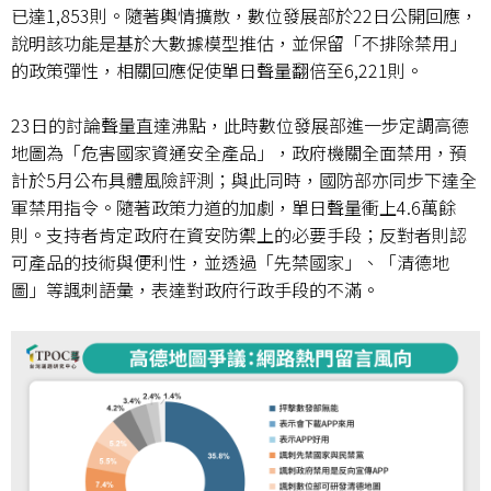
已達
1,853
則。隨著輿情擴散，數位發展部於
22
日公開回應，
說明該功能是基於大數據模型推估，並保留「不排除禁用」
的政策彈性，相關回應促使單日聲量翻倍至
6,221
則。
23
日的討論聲量直達沸點，此時數位發展部進一步定調高德
地圖為「危害國家資通安全產品」，政府機關全面禁用，預
計於
5
月公布具體風險評測；與此同時，國防部亦同步下達全
軍禁用指令。隨著政策力道的加劇，單日聲量衝上
4.6
萬餘
則。支持者肯定政府在資安防禦上的必要手段；反對者則認
可產品的技術與便利性，並透過「先禁國家」、「清德地
圖」等諷刺語彙，表達對政府行政手段的不滿。