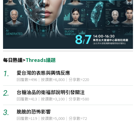
每日熱議
>
Threads議題
1.
愛台灣的表態與輿情反應
回覆數=496｜按讚數=6,800｜分享數=220
2.
台糖油品的衛福部說明引發關注
回覆數=413｜按讚數=3,100｜分享數=580
3.
脆脆的恐怖影響
回覆數=119｜按讚數=5,000｜分享數=72