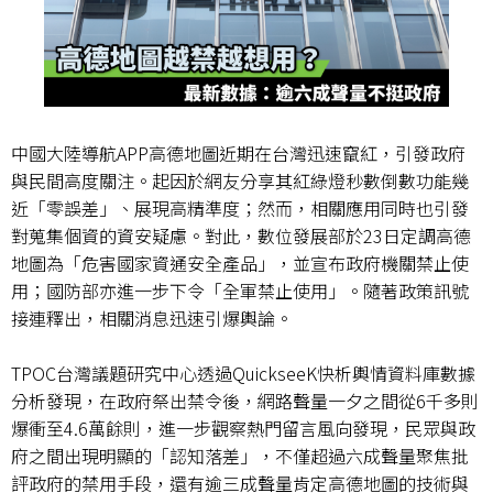
中國大陸導航
APP
高德地圖近期在台灣迅速竄紅，引發政府
與民間高度關注。起因於網友分享其紅綠燈秒數倒數功能幾
近「零誤差」、展現高精準度；然而，相關應用同時也引發
對蒐集個資的資安疑慮。對此，數位發展部於
23
日定調高德
地圖為「危害國家資通安全產品」，並宣布政府機關禁止使
用；國防部亦進一步下令「全軍禁止使用」。隨著政策訊號
接連釋出，相關消息迅速引爆輿論。
TPOC
台灣議題研究中心透過
QuickseeK
快析輿情資料庫數據
分析發現，在政府祭出禁令後，網路聲量一夕之間從
6
千多則
爆衝至
4.6
萬餘則，進一步觀察熱門留言風向發現，民眾與政
府之間出現明顯的「認知落差」，不僅超過六成聲量聚焦批
評政府的禁用手段，還有逾三成聲量肯定高德地圖的技術與