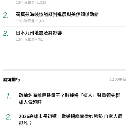
12小時聲量=1,322
2.
荷莫茲海峽協議談判進展與美伊關係動態
12小時聲量=1,031
3.
日本九州地震及其影響
12小時聲量=761
發燒排行
12:00更新
1.
政論名嘴誰是聲量王？數據揭「這人」聲量領先群
雄人氣超旺
2.
2026高雄市長初選！數據揭綠營微妙態勢 自家人最
挺誰？