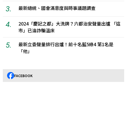
3.
最新總統、國會滿意度與時事議題調查
4.
2024「慶記之都」大洗牌？六都治安聲量出爐 「這
市」已淪詐騙溫床
5.
最新立委聲量排行出爐！前十名藍5綠4 第1名是
「他」
FACEBOOK