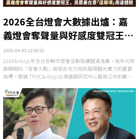
2026全台燈會大數據出爐：嘉
義燈會奪聲量與好感度雙冠王，
民眾最在意「這兩項」周邊體驗
2026-04-03 12:58:31
2026&nbsp;年全台各縣市燈會活動陸續圓滿落幕，每年元宵
節期間的「燈會大戰」總是各地方政府展現觀光實力的重要
指標。根據 TPOC&nbsp;台灣議題研究中心最新公布的數據
（數據區間：2026/2/1 - 2026/3/31），今年的全台燈會網路
輿情呈現出明顯的板塊差異，其中「嘉義燈會」以壓倒性的
討論度與極佳的正面評價，成為今年度最受矚目的焦點。