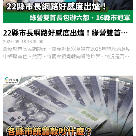
22縣市長網路好感度出爐！綠營雙首長
包辦六都、16縣市冠軍
2025-09-18 18:30:00
最新縣市長民調顯示，嘉義縣長翁章梁在2025年施政滿意度
中蟬聯首位。然而，將觀察視角轉向網路世界，情況是否相
同？TPOC台灣議題研究中心透過QuickseeK快析輿情資料
庫，分析22位縣市首長近半年的網路聲量與好感度。結果顯
示，六都冠軍由高雄市長陳其邁拿下，非六都則由嘉義縣長
翁章梁稱霸，兩人雙雙包辦六都與16縣市的好感度第一，展
現綠營執政縣市在網路聲量場域的受到民眾的支持。