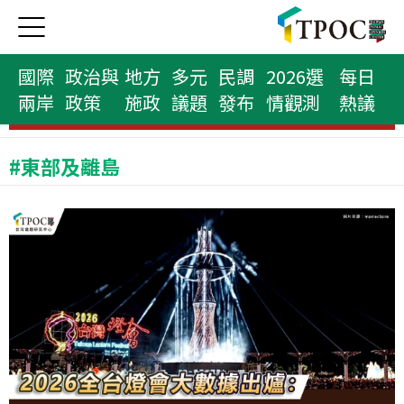
國際
政治與
地方
多元
民調
2026選
每日
兩岸
政策
施政
議題
發布
情觀測
熱議
民意代表榜
#東部及離島