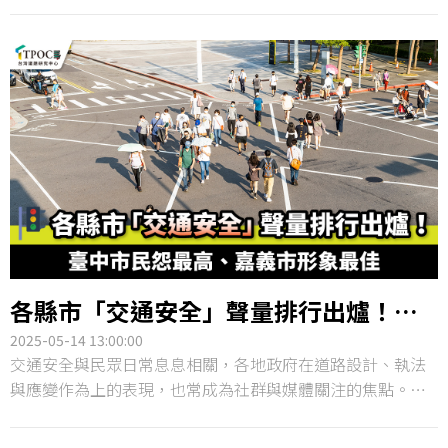
焦點。從流浪動物管理、危險犬隻規範，到收容機制與非法
獵捕的查緝，每起新聞事件都牽動民眾情緒與政策反應。
TPOC台灣議題研究中心透過QuickseeK快析輿情資料庫，進
行各縣市「動保」議題聲量分析，揭示地方政府面臨的輿論
挑戰與民意溫度差異，結果顯示，台北市因比特犬二度攻擊
人類事件聲量最高，台中市則因負面爭議拖累，在六都中的
「動保」好感度墊底。
各縣市「交通安全」聲量排行出爐！臺
中市民怨最高、嘉義市形象最佳
2025-05-14 13:00:00
交通安全與民眾日常息息相關，各地政府在道路設計、執法
與應變作為上的表現，也常成為社群與媒體關注的焦點。
TPOC台灣議題研究中心透過QuickseeK快析輿情資料庫，統
計近半年來，全台22縣市交通議題的網路聲量，深入觀察政