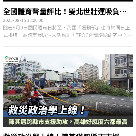
全國體育聲量評比！雙北世壯運吸負
評，桃園摘六都好感王
2025-08-15 12:00:00
隨著9月9日國民體育日將至，我國「運動部」也將於同日正
式掛牌，為體育發展注入新動能。TPOC台灣議題研究中心透
過QuickseeK快析輿情資料庫，回顧近半年全國體育議題熱
度與六都好感度變化，發現雙北因世壯運聲量飆升而成為社
群焦點，但好感度並未隨之攀升；反倒是桃園市，憑藉球場
升級與職業球團合作，奪下六都好感度冠軍。