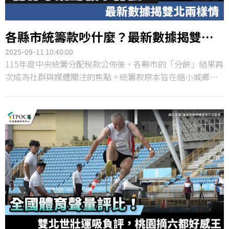
各縣市統籌款吵什麼？最新數據揭雙北
兩樣情
2025-09-11 10:40:00
115年度中央統籌分配稅款公佈後，各縣市的「分餅」結果再
次成為社群與媒體關注的焦點。統籌款原本旨在縮小城鄉差
距、支持地方公共建設與社福支出，但實際分配金額往往引
發比較與討論，也伴隨民眾「人口多卻分得少」的抱怨。
TPOC台灣議題研究中心透過QuickseeK快析輿情資料庫觀測
22縣市的討論聲量，並將其與統籌款人均配額交叉比對，發
現人均配額相差近一倍的雙北縣市，討論度皆佔據前二位
置，但台北延伸出「錢多還要冷氣費」的爭議，新北則出現
「人多卻分得少」的聲浪，形成雙北兩樣情。