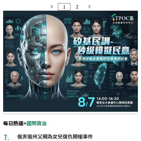
策推動、爭議事件與真實民意之間的差異。數據顯示，嘉義
1
2
市在交通形象上獲得最高好感，反觀臺中市雖聲量高居前
二，卻是好感度最低的城市，顯示交通議題已成為當地民怨
核心。
每日熱議
>
國際政治
1.
俄亥俄州父親為女兒復仇開槍事件