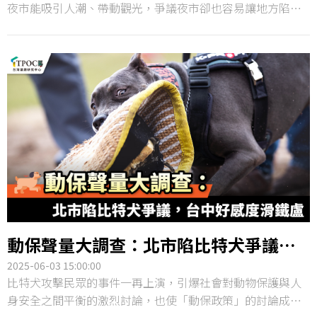
夜市能吸引人潮、帶動觀光，爭議夜市卻也容易讓地方陷入
輿論考驗，在美食綜藝節目《夜市王》播出後，更進一步掀
起話題熱潮，讓各地夜市聲量水漲船高。TPOC台灣議題研究
中心透過QuickseeK輿情資料庫，蒐集近半年全台各縣市夜
市的網路聲量，發現台北市奪下22縣市的聲量王，進一步分
析討論主題則顯示，「價格爭議」成為民眾最關注的夜市議
題。
動保聲量大調查：北市陷比特犬爭議，
台中好感度滑鐵盧
2025-06-03 15:00:00
比特犬攻擊民眾的事件一再上演，引爆社會對動物保護與人
身安全之間平衡的激烈討論，也使「動保政策」的討論成為