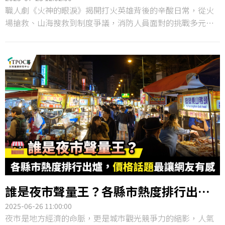
職人劇《火神的眼淚》揭開打火英雄背後的辛酸日常，從火
場搶救、山海搜救到制度爭議，消防人員面對的挑戰多元且
艱鉅，也讓相關議題屢屢成為社會焦點。TPOC台灣議題研究
中心透過QuickseeK快析輿情資料庫，盤點2025年上半年全
台22縣市的消防相關討論，發現新北市以最高聲量居冠，尤
以7月消防員殉職事件最受關注；值得一提的是，嘉義縣的消
防聲量意外超越四都，好感度更躍居第一，成為本次調查中
的最大黑馬。
誰是夜市聲量王？各縣市熱度排行出
爐，價格話題最讓網友有感
2025-06-26 11:00:00
夜市是地方經濟的命脈，更是城市觀光競爭力的縮影，人氣