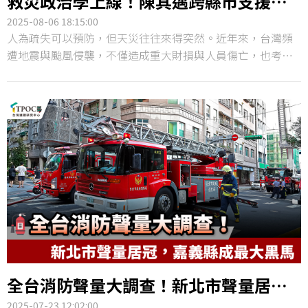
救災政治學上線！陳其邁跨縣市支援助
攻，高雄好感度六都最高
2025-08-06 18:15:00
人為疏失可以預防，但天災往往來得突然。近年來，台灣頻
遭地震與颱風侵襲，不僅造成重大財損與人員傷亡，也考驗
政府與民間的應變能力與互信基礎。TPOC台灣議題研究中心
透過 QuickseeK&nbsp;快析輿情資料庫，觀測兩個月來全台
22縣市在「救災」議題上的聲量表現，發現台南市在丹娜絲
颱風期間聲量居冠；但若從六都的好感度角度來看，高雄市
的正面聲量相對最多，顯示其在危機應對上的形象獲得更多
肯定。
全台消防聲量大調查！新北市聲量居
冠，嘉義縣成最大黑馬
2025-07-23 12:02:00